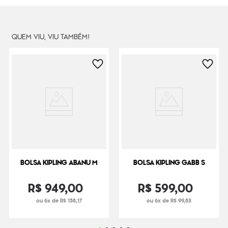
Peso
16
g
QUEM VIU, VIU TAMBÉM!
BOLSA KIPLING ABANU M
BOLSA KIPLING GABB S
R$
949
,
00
R$
599
,
00
ou 6x de R$ 158,17
ou 6x de R$ 99,83