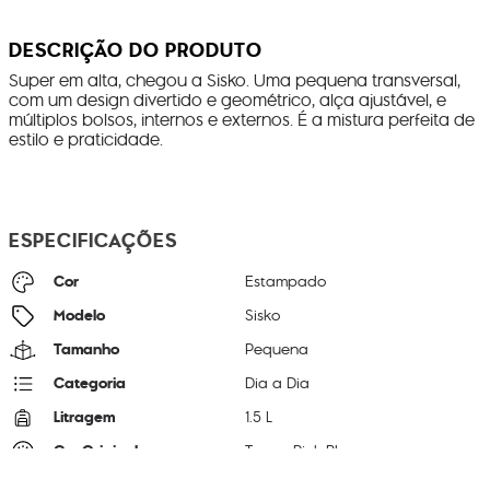
DESCRIÇÃO DO PRODUTO
Super em alta, chegou a Sisko. Uma pequena transversal,
com um design divertido e geométrico, alça ajustável, e
múltiplos bolsos, internos e externos. É a mistura perfeita de
estilo e praticidade.
ESPECIFICAÇÕES
Cor
Estampado
Modelo
Sisko
Tamanho
Pequena
Categoria
Dia a Dia
Litragem
1.5 L
Cor Original
Tango Pink Bl
Dimensões
14
cm x
19
cm x
6
cm