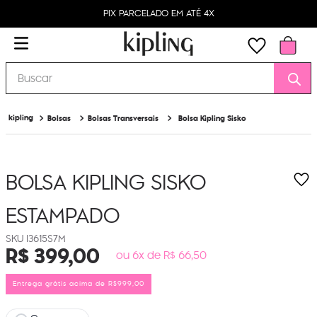
PIX PARCELADO EM ATÉ 4X
Buscar
Bolsas
Bolsas Transversais
Bolsa Kipling Sisko
BOLSA KIPLING SISKO
ESTAMPADO
I3615S7M
R$
399
,
00
ou 6x de R$ 66,50
Entrega grátis acima de R$999,00