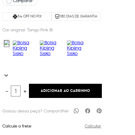
Comparar
5% OFF NO PIX
180 DIAS DE GARANTIA
Cor original:
Tango Pink Bl
ADICIONAR AO CARRINHO
－
＋
Calcule o frete:
Calcular