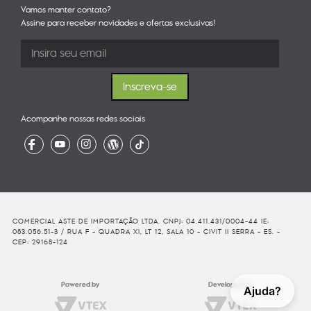
Vamos manter contato?
Assine para receber novidades e ofertas exclusivas!
Acompanhe nossas redes sociais
COMERCIAL ASTE DE IMPORTAÇÃO LTDA. CNPJ: 04.411.431/0004-44 IE:
083.056.51-3 / RUA F - QUADRA XI, LT 12, SALA 10 - CIVIT II SERRA - ES. -
CEP: 29168-124
Powered by
Developed By
Ajuda?