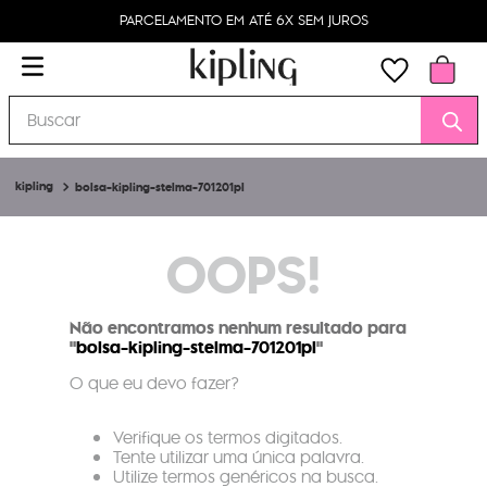
PARCELAMENTO EM ATÉ 6X SEM JUROS
Buscar
bolsa-kipling-stelma-701201pl
OOPS!
Não encontramos nenhum resultado para
"
bolsa-kipling-stelma-701201pl
"
O que eu devo fazer?
Verifique os termos digitados.
Tente utilizar uma única palavra.
Utilize termos genéricos na busca.