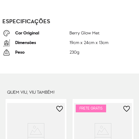
ESPECIFICAÇÕES
Cor Original
Berry Glow Met
Dimensões
19
cm x
24
cm x
13
cm
Peso
230
g
QUEM VIU, VIU TAMBÉM!
FRETE GRÁTIS