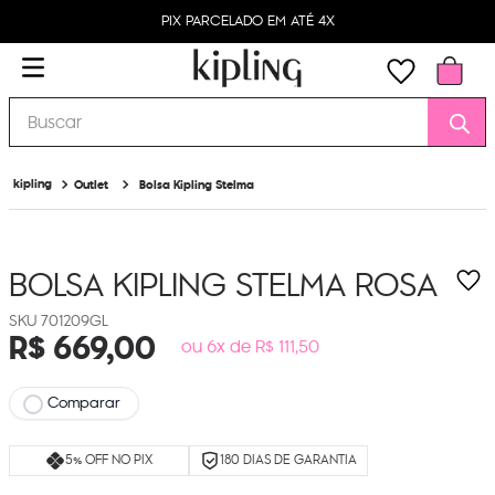
PIX PARCELADO EM ATÉ 4X
Buscar
Outlet
Bolsa Kipling Stelma
BOLSA KIPLING STELMA
ROSA
701209GL
R$
669
,
00
ou 6x de R$ 111,50
Comparar
5% OFF NO PIX
180 DIAS DE GARANTIA