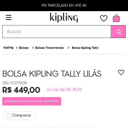
PIX PARCELADO EM ATÉ 4X
Buscar
Bolsas
Bolsas Transversais
Bolsa Kipling Tally
BOLSA KIPLING TALLY
LILÁS
I02719QR
R$
449
,
00
ou 6x de R$ 74,83
Entrega grátis acima de R$999,00
Comparar