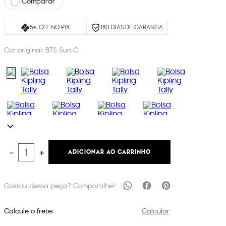
Comparar
5% OFF NO PIX
180 DIAS DE GARANTIA
Cor original:
BTS Sun C
ADICIONAR AO CARRINHO
－
＋
Calcule o frete:
Calcular