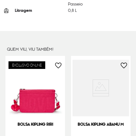
Passeio
Litragem
0,8 L
Cor Original
BTS Sun C
Dimensões
17
cm x
11
cm x
2
cm
Peso
100
g
QUEM VIU, VIU TAMBÉM!
EXCLUSIVO ONLINE
BOLSA KIPLING RIRI
BOLSA KIPLING ABANU M