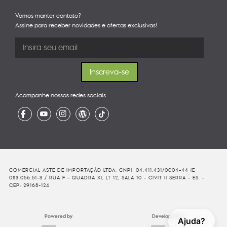
Vamos manter contato?
Assine para receber novidades e ofertas exclusivas!
Acompanhe nossas redes sociais
COMERCIAL ASTE DE IMPORTAÇÃO LTDA. CNPJ: 04.411.431/0004-44 IE:
083.056.51-3 / RUA F - QUADRA XI, LT 12, SALA 10 - CIVIT II SERRA - ES. -
CEP: 29168-124
Powered by
Developed By
Ajuda?