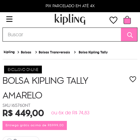
PIX PARCELADO EM ATÉ 4X
Buscar
Bolsas
Bolsas Transversais
Bolsa Kipling Tally
EXCLUSIVO ONLINE
BOLSA KIPLING TALLY
AMARELO
I65760NT
R$
449
,
00
ou 6x de R$ 74,83
Entrega grátis acima de R$999,00