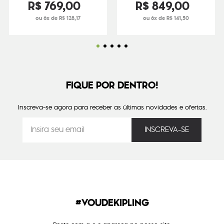
R$
769
,
00
R$
849
,
00
ou 6x de R$ 128,17
ou 6x de R$ 141,50
FIQUE POR DENTRO!
Inscreva-se agora para receber as últimas novidades e ofertas.
#VOUDEKIPLING