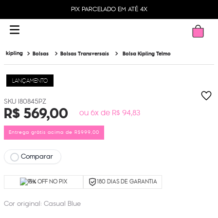
PIX PARCELADO EM ATÉ 4X
Bolsas
Bolsas Transversais
Bolsa Kipling Telmo
LANÇAMENTO
I80845PZ
R$
569
,
00
ou 6x de R$ 94,83
Entrega grátis acima de R$999,00
Comparar
5% OFF NO PIX
180 DIAS DE GARANTIA
Cor original:
Casual Blue