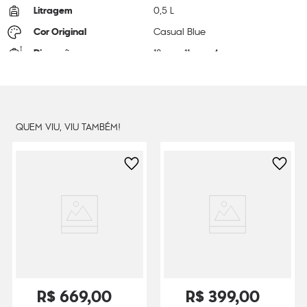
Litragem
0,5 L
Cor Original
Casual Blue
Dimensões
18
cm x
11
cm x
4
cm
Peso
190
g
QUEM VIU, VIU TAMBÉM!
R$
669
,
00
R$
399
,
00