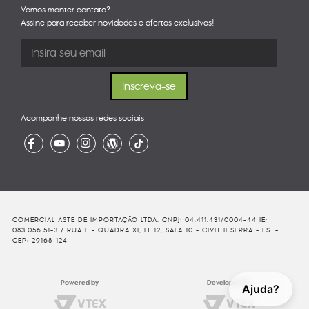
Vamos manter contato?
Assine para receber novidades e ofertas exclusivas!
Acompanhe nossas redes sociais
COMERCIAL ASTE DE IMPORTAÇÃO LTDA. CNPJ: 04.411.431/0004-44 IE:
083.056.51-3 / RUA F - QUADRA XI, LT 12, SALA 10 - CIVIT II SERRA - ES. -
CEP: 29168-124
Powered by
Developed By
Ajuda?