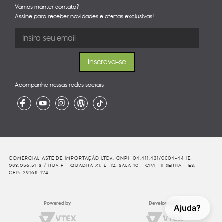
Vamos manter contato?
Assine para receber novidades e ofertas exclusivas!
Acompanhe nossas redes sociais
COMERCIAL ASTE DE IMPORTAÇÃO LTDA. CNPJ: 04.411.431/0004-44 IE:
083.056.51-3 / RUA F - QUADRA XI, LT 12, SALA 10 - CIVIT II SERRA - ES. -
CEP: 29168-124
Powered by
Developed By
Ajuda?