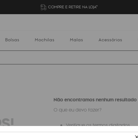
COMPRE E RETIRE NA LOJA*
Bolsas
Mochilas
Malas
Acessórios
Mochilas
Malas
Acessórios
Escolares
Não encontramos nenhum resultado 
O que eu devo fazer?
S!
Verifique os termos digitados.
Tente utilizar uma única palavra.
Utilize termos genéricos na busc