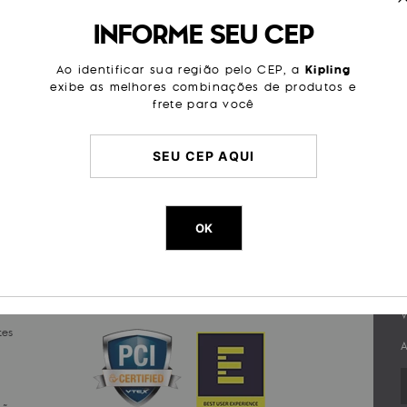
Tente utilizar sinônimos do term
INFORME SEU CEP
Ao identificar sua região pelo CEP, a
Kipling
exibe as melhores combinações de produtos e
frete para você
#VOUDEKIPLING
Poste com a # e apareça no nosso site.
#VOUDEKIPLING #MINIKIPLING #KIPLINGBR
OK
PORTE
CERTIFICADOS E SEGURANÇA
V
tes
A