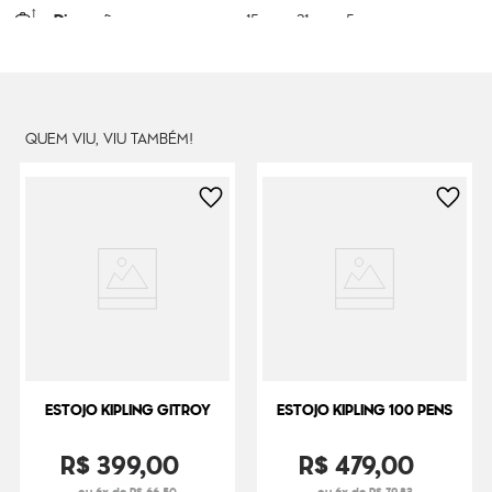
Dimensões
15
cm x
21
cm x
5
cm
Peso
300
g
QUEM VIU, VIU TAMBÉM!
ESTOJO KIPLING GITROY
ESTOJO KIPLING 100 PENS
R$
399
,
00
R$
479
,
00