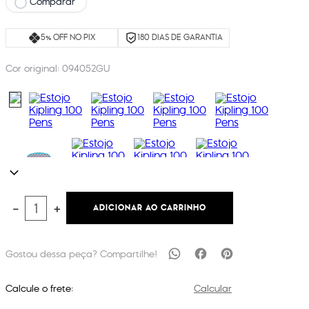
Comparar
5% OFF NO PIX
180 DIAS DE GARANTIA
Cor original:
094052GU
ADICIONAR AO CARRINHO
－
＋
Calcule o frete:
Calcular