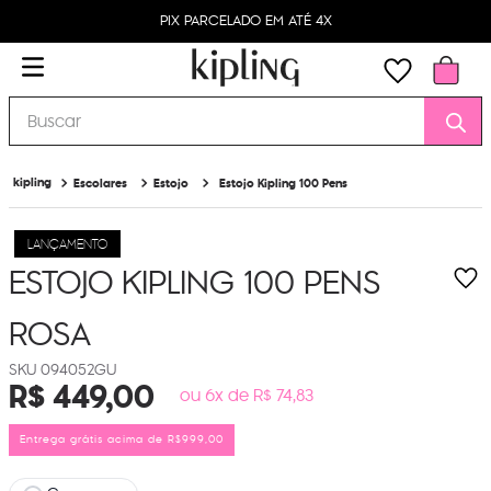
PIX PARCELADO EM ATÉ 4X
Buscar
Escolares
Estojo
Estojo Kipling 100 Pens
LANÇAMENTO
ESTOJO KIPLING 100 PENS
ROSA
094052GU
R$
449
,
00
ou 6x de R$ 74,83
Entrega grátis acima de R$999,00