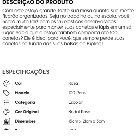
DESCRIÇÃO DO PRODUTO
Com este estojo grande, tanto sua mesa quanto sua mente
ficarão organizadas. Seja no trabalho ou na escola, você
ficará muito feliz com os 26 elásticos desenvolvidos
especialmente para manter suas canetas e lápis em um só
lugar. Sabia que o estojo também comporta até 100
canetas? Ele é ideal para você, que sempre perde suas
canetas no fundo das suas bolsas da Kipling!
ESPECIFICAÇÕES
Cor
Rosa
Modelo
100 Pens
Categoria
Escolar
Cor Original
Bridal Rose
Dimensões
15
cm x
21
cm x
5
cm
Peso
300
g