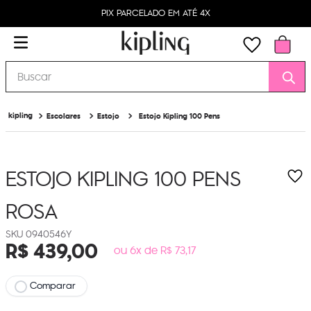
PIX PARCELADO EM ATÉ 4X
Buscar
Escolares
Estojo
Estojo Kipling 100 Pens
ESTOJO KIPLING 100 PENS
ROSA
0940546Y
R$
439
,
00
ou 6x de R$ 73,17
Comparar