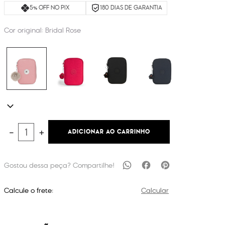
5% OFF NO PIX
180 DIAS DE GARANTIA
Cor original:
Bridal Rose
ADICIONAR AO CARRINHO
－
＋
Calcule o frete:
Calcular