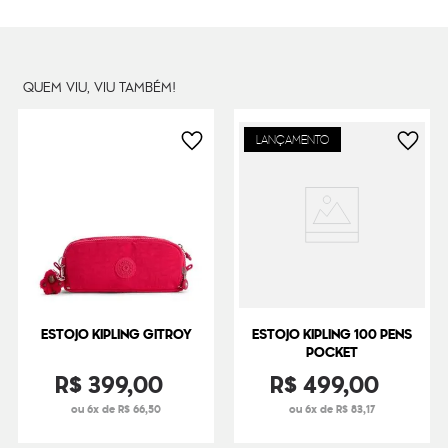
Peso
300
g
QUEM VIU, VIU TAMBÉM!
LANÇAMENTO
ESTOJO KIPLING GITROY
ESTOJO KIPLING 100 PENS
POCKET
R$
399
,
00
R$
499
,
00
ou 6x de R$ 66,50
ou 6x de R$ 83,17