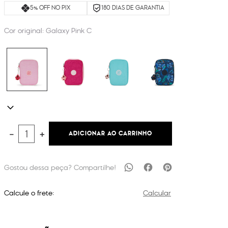
5% OFF NO PIX
180 DIAS DE GARANTIA
Cor original:
Galaxy Pink C
ADICIONAR AO CARRINHO
－
＋
Calcule o frete:
Calcular