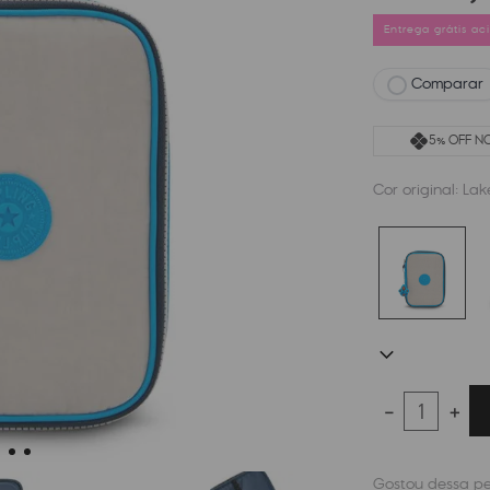
Entrega grátis a
Comparar
5% OFF NO
Cor original:
Lak
－
＋