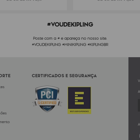
#VOUDEKIPLING
Poste com a # e apareça no nosso site.
#VOUDEKIPLING #MINIKIPLING #KIPLINGBR
PORTE
CERTIFICADOS E SEGURANÇA
V
tes
A
ções
mento
A