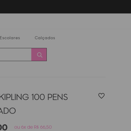
Escolares
Calçados
Calçados
Alterar
Minha
Conta
CEP
KIPLING 100 PENS
PADO
00
ou 6x de R$ 66,50