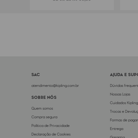
SAC
AJUDA E SU
atendimento@kipling.com.br
Dúvidas frequen
Nossas Lojas
SOBRE NÓS
Cuidados Kipling
Quem somos
Trocas e Devolu
Compra segura
Formas de paga
Política de Privacidade
Entrega
Declaração de Cookies
Garantia