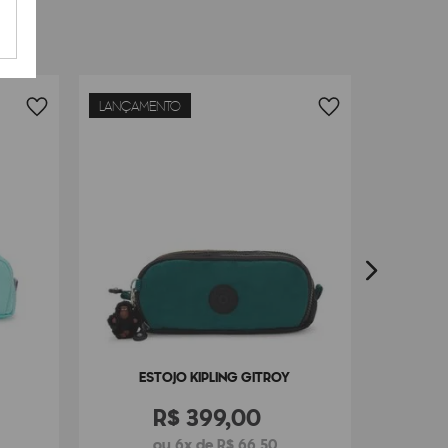
LANÇAMENTO
ES
ESTOJO KIPLING GITROY
R$
399
,
00
ou 6x de R$ 66,50