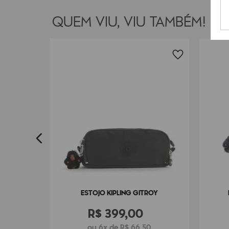
QUEM VIU, VIU TAMBÉM!
ENS
ESTOJO KIPLING GITROY
R$
399
,
00
ou 6x de R$ 66,50