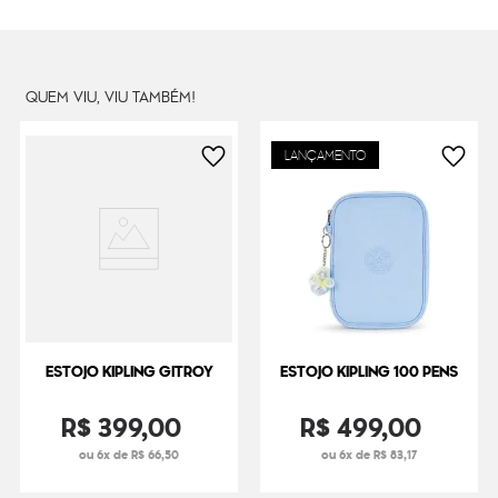
Peso
300
g
QUEM VIU, VIU TAMBÉM!
LANÇAMENTO
ESTOJO KIPLING GITROY
ESTOJO KIPLING 100 PENS
R$
399
,
00
R$
499
,
00
ou 6x de R$ 66,50
ou 6x de R$ 83,17