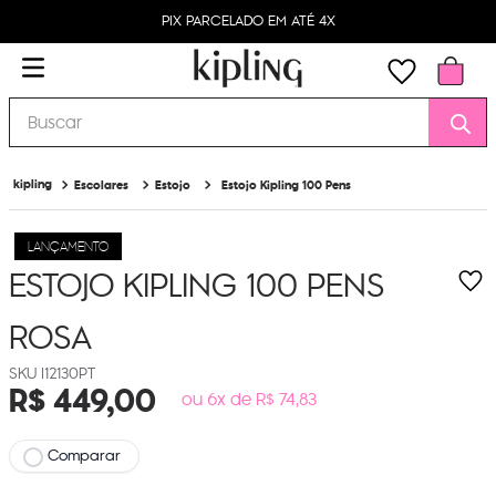
PIX PARCELADO EM ATÉ 4X
Buscar
Escolares
Estojo
Estojo Kipling 100 Pens
LANÇAMENTO
ESTOJO KIPLING 100 PENS
ROSA
I12130PT
R$
449
,
00
ou 6x de R$ 74,83
Comparar