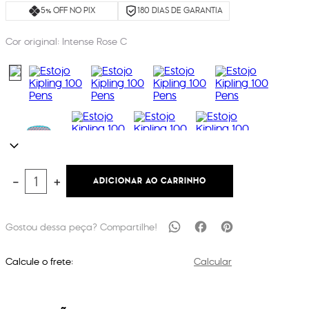
5% OFF NO PIX
180 DIAS DE GARANTIA
Cor original:
Intense Rose C
ADICIONAR AO CARRINHO
－
＋
Calcule o frete:
Calcular