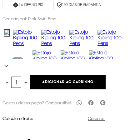
5% OFF NO PIX
180 DIAS DE GARANTIA
Cor original:
Pink Swirl Emb
ADICIONAR AO CARRINHO
－
＋
Calcule o frete:
Calcular