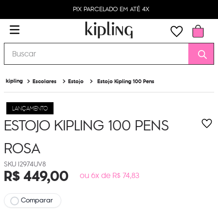
PIX PARCELADO EM ATÉ 4X
Buscar
Escolares
Estojo
Estojo Kipling 100 Pens
LANÇAMENTO
ESTOJO KIPLING 100 PENS
ROSA
I2974UV8
R$
449
,
00
ou 6x de R$ 74,83
Comparar