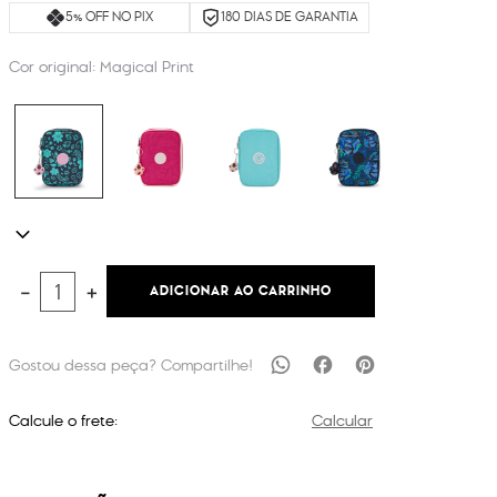
5% OFF NO PIX
180 DIAS DE GARANTIA
Cor original:
Magical Print
ADICIONAR AO CARRINHO
－
＋
Calcule o frete:
Calcular