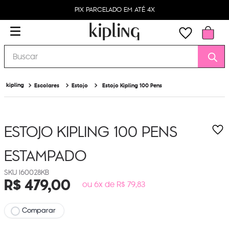
PIX PARCELADO EM ATÉ 4X
Buscar
Escolares
Estojo
Estojo Kipling 100 Pens
ESTOJO KIPLING 100 PENS
ESTAMPADO
I60028KB
R$
479
,
00
ou 6x de R$ 79,83
Comparar