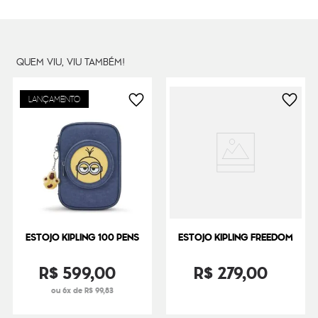
Peso
300
g
QUEM VIU, VIU TAMBÉM!
LANÇAMENTO
ESTOJO KIPLING 100 PENS
ESTOJO KIPLING FREEDOM
R$
599
,
00
R$
279
,
00
ou 6x de R$ 99,83