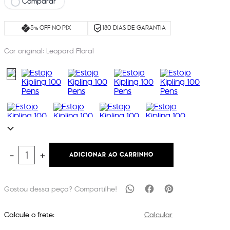
Comparar
5% OFF NO PIX
180 DIAS DE GARANTIA
Cor original:
Leopard Floral
ADICIONAR AO CARRINHO
－
＋
Calcule o frete:
Calcular