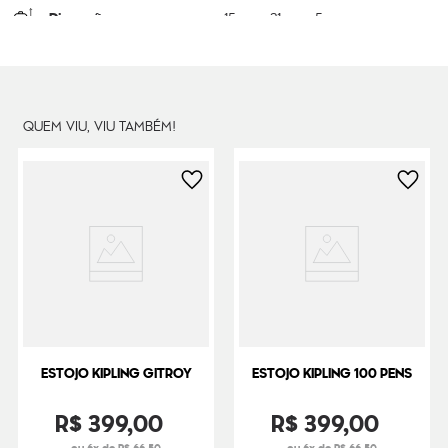
Dimensões
15
cm x
21
cm x
5
cm
Peso
300
g
QUEM VIU, VIU TAMBÉM!
ESTOJO KIPLING GITROY
ESTOJO KIPLING 100 PENS
R$
399
,
00
R$
399
,
00