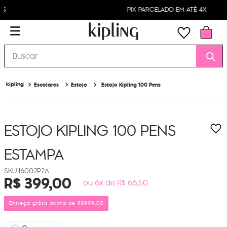
PIX PARCELADO EM ATÉ 4X
Buscar
Escolares
Estojo
Estojo Kipling 100 Pens
ESTOJO KIPLING 100 PENS
ESTAMPA
I6002P2A
R$
399
,
00
ou 6x de R$ 66,50
Entrega grátis acima de R$999,00