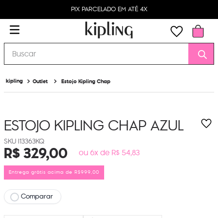
PIX PARCELADO EM ATÉ 4X
Buscar
Outlet
Estojo Kipling Chap
ESTOJO KIPLING CHAP
AZUL
I13363KQ
R$
329
,
00
ou 6x de R$ 54,83
Entrega grátis acima de R$999,00
Comparar