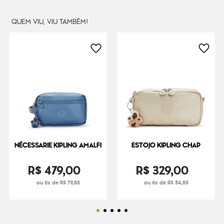
QUEM VIU, VIU TAMBÉM!
NÉCESSARIE KIPLING AMALFI
ESTOJO KIPLING CHAP
R$
479
,
00
R$
329
,
00
ou 6x de R$ 79,83
ou 6x de R$ 54,83