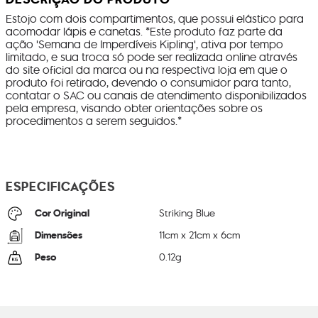
Estojo com dois compartimentos, que possui elástico para
acomodar lápis e canetas. *Este produto faz parte da
ação 'Semana de Imperdíveis Kipling', ativa por tempo
limitado, e sua troca só pode ser realizada online através
do site oficial da marca ou na respectiva loja em que o
produto foi retirado, devendo o consumidor para tanto,
contatar o SAC ou canais de atendimento disponibilizados
pela empresa, visando obter orientações sobre os
procedimentos a serem seguidos.*
ESPECIFICAÇÕES
Cor Original
Striking Blue
Dimensões
11
cm x
21
cm x
6
cm
Peso
0.12
g