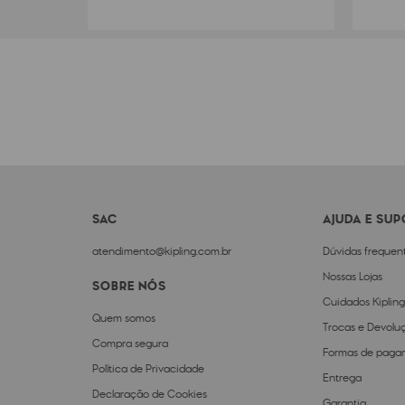
SAC
AJUDA E SU
atendimento@kipling.com.br
Dúvidas frequen
Nossas Lojas
SOBRE NÓS
Cuidados Kipling
Quem somos
Trocas e Devolu
Compra segura
Formas de paga
Política de Privacidade
Entrega
Declaração de Cookies
Garantia