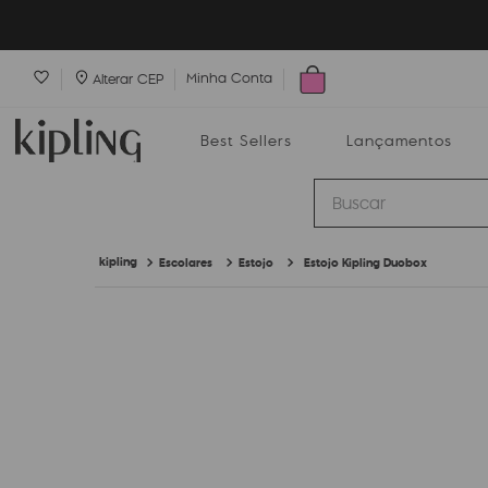
Minha Conta
Alterar CEP
Best Sellers
Lançamentos
Buscar
Escolares
Estojo
Estojo Kipling Duobox
Best Sellers
Lançamentos
Bolsas