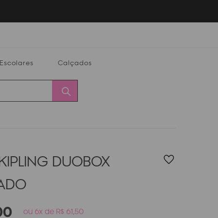
Escolares
Calçados
Calçados
Alterar
Minha
Conta
CEP
 KIPLING DUOBOX
PADO
00
ou 6x de R$ 61,50