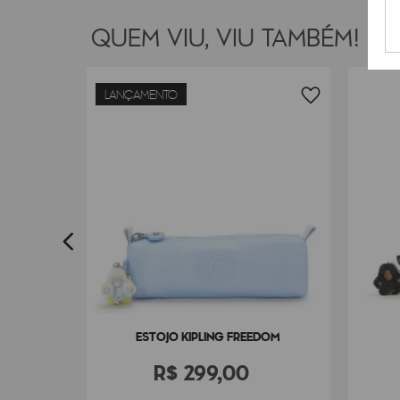
QUEM VIU, VIU TAMBÉM!
LANÇAMENTO
BOX
0
ESTOJO KIPLING FREEDOM
R$
299
,
00