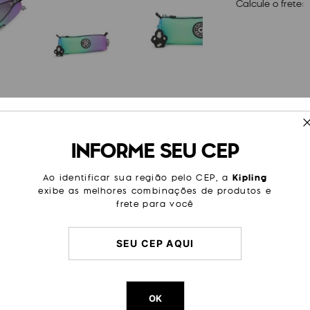
Calcule o frete:
ESPECIFICAÇÕES
INFORME SEU CEP
ardar canetas ou pincéis de
Tamanho
Pequen
, tecido resistente à água e
Cor
Estamp
Ao identificar sua região pelo CEP, a
Kipling
exibe as melhores combinações de produtos e
Modelo
Freedo
frete para você
Categoria
Escolar
Cor Original
Gradien
Dimensões
6
cm x
2
Peso
80
g
OK