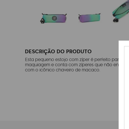
DESCRIÇÃO DO PRODUTO
Esta pequeno estojo com zíper é perfeito para gu
maquiagem e conta com zíperes que não enroscam
com o icônico chaveiro de macaco.