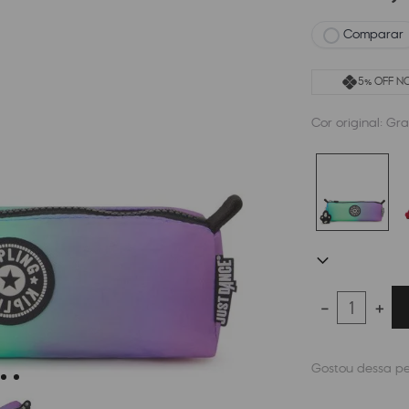
Comparar
5% OFF NO
Cor original:
Gra
－
＋