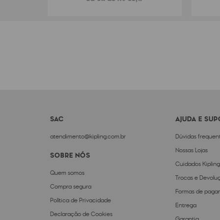
SAC
AJUDA E SU
atendimento@kipling.com.br
Dúvidas frequen
Nossas Lojas
SOBRE NÓS
Cuidados Kipling
Quem somos
Trocas e Devolu
Compra segura
Formas de paga
Política de Privacidade
Entrega
Declaração de Cookies
Garantia