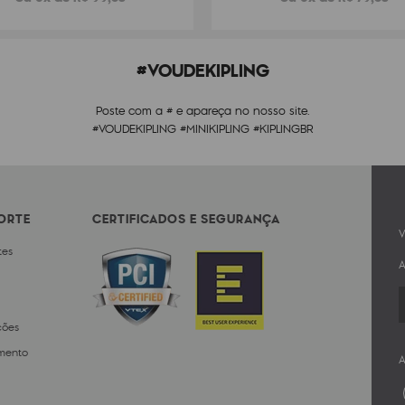
#VOUDEKIPLING
Poste com a # e apareça no nosso site.
#VOUDEKIPLING #MINIKIPLING #KIPLINGBR
PORTE
CERTIFICADOS E SEGURANÇA
V
tes
A
ções
mento
A