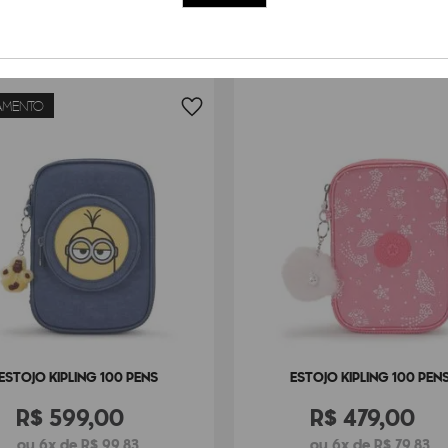
AMENTO
ESTOJO KIPLING 100 PENS
ESTOJO KIPLING 100 PEN
R$
599
,
00
R$
479
,
00
ou 6x de R$ 99,83
ou 6x de R$ 79,83