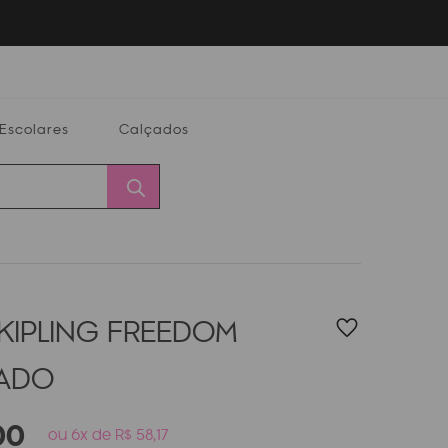
Escolares
Calçados
Calçados
Alterar
Minha
Conta
CEP
 KIPLING FREEDOM
PADO
00
ou 6x de R$ 58,17