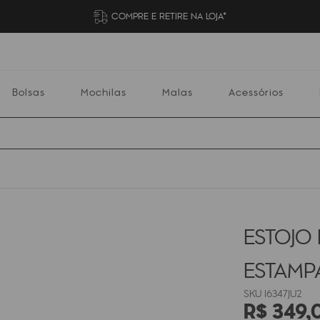
COMPRE E RETIRE NA LOJA*
Bolsas
Mochilas
Malas
Acessórios
Mochilas
Malas
Acessórios
Escolares
ESTOJO
ESTAM
I6347JU2
R$
349
,