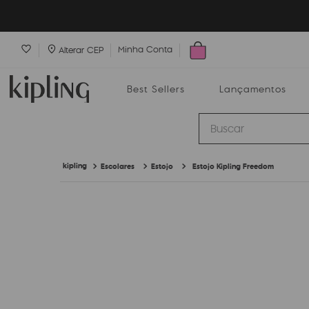
Minha Conta
Alterar CEP
Best Sellers
Lançamentos
Buscar
Escolares
Estojo
Estojo Kipling Freedom
Best Sellers
Lançamentos
Bolsas