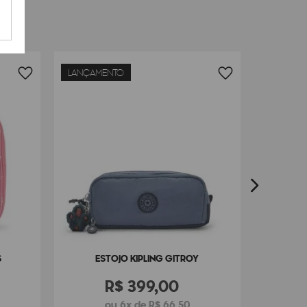
LANÇAMENTO
ES
S
ESTOJO KIPLING GITROY
R$
399
,
00
ou 6x de R$ 66,50