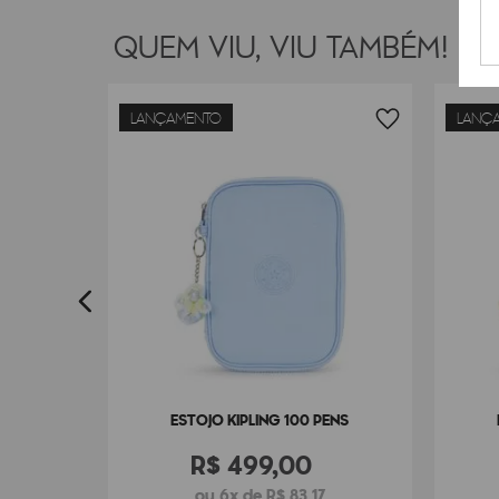
QUEM VIU, VIU TAMBÉM!
LANÇAMENTO
LANÇ
BOX
0
ESTOJO KIPLING 100 PENS
R$
499
,
00
ou 6x de R$ 83,17