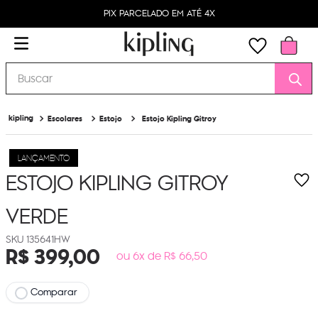
PIX PARCELADO EM ATÉ 4X
Buscar
Escolares
Estojo
Estojo Kipling Gitroy
LANÇAMENTO
ESTOJO KIPLING GITROY
VERDE
135641HW
R$
399
,
00
ou 6x de R$ 66,50
Comparar