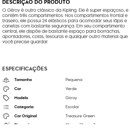
DESCRIÇÃO DO PRODUTO
O Gitroy é outro clássico da Kipling. Ele é super espaçoso, e
contém três compartimentos. Nos compartimentos frontal e
traseiro, ele possui 24 elásticos para acomodar seus lápis e
canetas com bastante segurança. Em seu compartimento
central, ele dispõe de bastante espaço para borrachas,
apontadores, colas, tesouras e qualquer outro material que
você precise guardar.
ESPECIFICAÇÕES
Tamanho
Pequena
Cor
Verde
Modelo
Gitroy
Categoria
Escolar
Cor Original
Treasure Green
Dimensões
10
cm x
23
cm x
7
cm