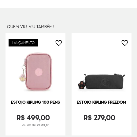
Peso
13
g
QUEM VIU, VIU TAMBÉM!
LANÇAMENTO
ESTOJO KIPLING 100 PENS
ESTOJO KIPLING FREEDOM
R$
499
,
00
R$
279
,
00
ou 6x de R$ 83,17