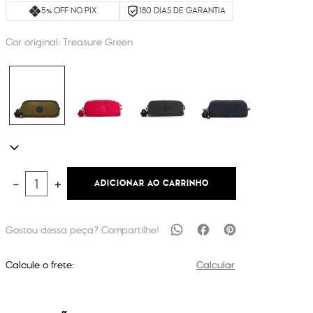
5% OFF NO PIX
180 DIAS DE GARANTIA
Cor original:
Treasure Green
ADICIONAR AO CARRINHO
－
＋
Calcule o frete:
Calcular