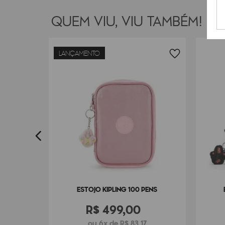
QUEM VIU, VIU TAMBÉM!
LANÇAMENTO
ENS
ESTOJO KIPLING 100 PENS
R$
499
,
00
ou 6x de R$ 83,17