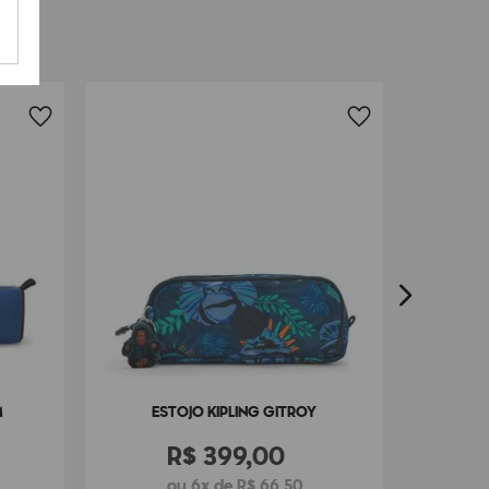
ES
M
ESTOJO KIPLING GITROY
R$
399
,
00
ou 6x de R$ 66,50