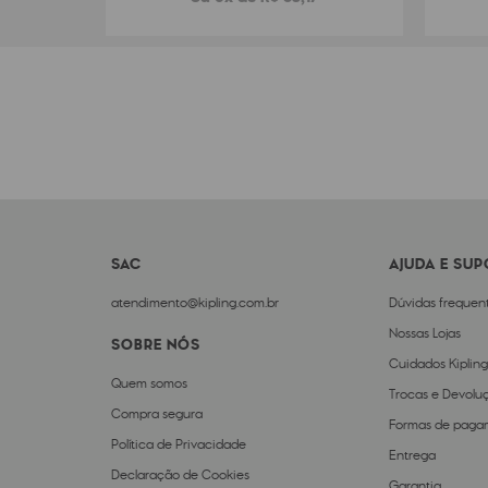
SAC
AJUDA E SU
atendimento@kipling.com.br
Dúvidas frequen
Nossas Lojas
SOBRE NÓS
Cuidados Kipling
Quem somos
Trocas e Devolu
Compra segura
Formas de paga
Política de Privacidade
Entrega
Declaração de Cookies
Garantia