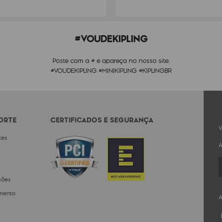
#VOUDEKIPLING
Poste com a # e apareça no nosso site.
#VOUDEKIPLING #MINIKIPLING #KIPLINGBR
PORTE
CERTIFICADOS E SEGURANÇA
V
tes
A
ções
mento
A