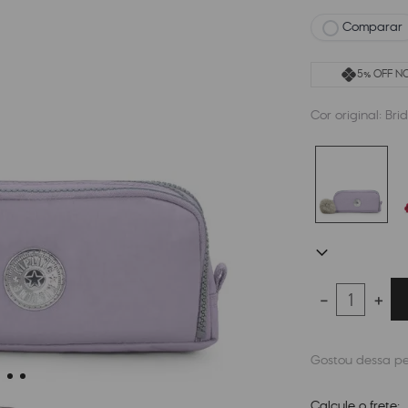
Comparar
5% OFF NO
Cor original:
Bri
－
＋
Calcule o frete: