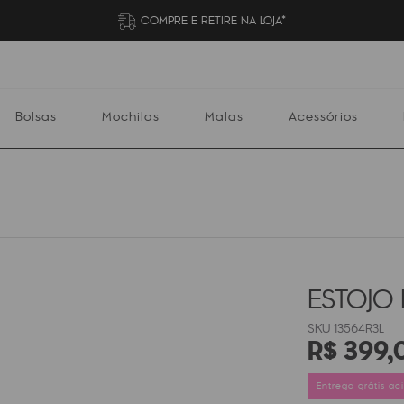
COMPRE E RETIRE NA LOJA*
Bolsas
Mochilas
Malas
Acessórios
Mochilas
Malas
Acessórios
Escolares
ESTOJO 
13564R3L
R$
399
,
Entrega grátis a