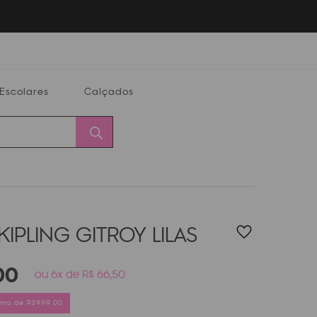
Escolares
Calçados
Calçados
Alterar
Minha
Conta
CEP
KIPLING GITROY
LILAS
00
ou 6x de R$ 66,50
cima de R$999,00