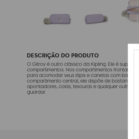
DESCRIÇÃO DO PRODUTO
O Gitroy é outro clássico da Kipling. Ele é super 
compartimentos. Nos compartimentos frontal e trase
para acomodar seus lápis e canetas com bastant
compartimento central, ele dispõe de bastante e
apontadores, colas, tesouras e qualquer outro ma
guardar.