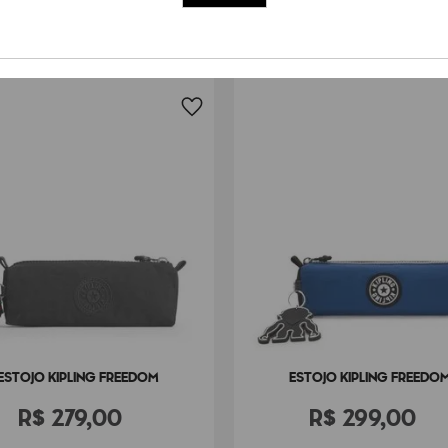
ESTOJO KIPLING FREEDOM
ESTOJO KIPLING FREEDO
R$
279
,
00
R$
299
,
00