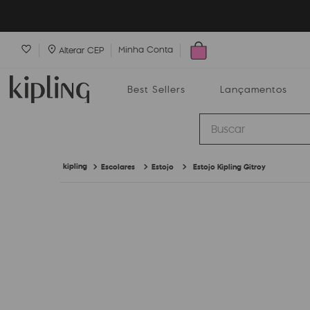
Minha Conta
Alterar CEP
Best Sellers
Lançamentos
Buscar
Escolares
Estojo
Estojo Kipling Gitroy
Best Sellers
Lançamentos
Bolsas