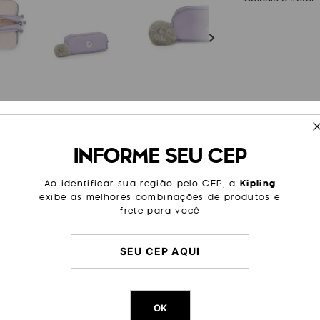
ESPECIFICAÇÕES
INFORME SEU CEP
espaçoso, e contém três
Tamanho
Pequen
iro, ele possui 24 elásticos
e segurança. Em seu
Modelo
Gitroy
Ao identificar sua região pelo CEP, a
Kipling
spaço para borrachas,
exibe as melhores combinações de produtos e
terial que você precise
Categoria
Escolar
frete para você
Cor Original
Bridal L
Dimensões
10
cm x
2
Peso
13
g
OK