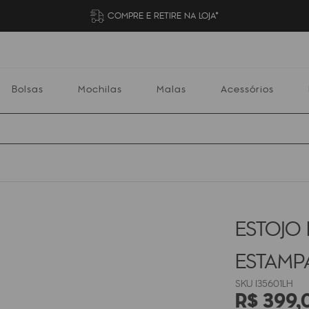
COMPRE E RETIRE NA LOJA*
Bolsas
Mochilas
Malas
Acessórios
Mochilas
Malas
Acessórios
Escolares
ESTOJO 
ESTAM
I35601LH
R$
399
,