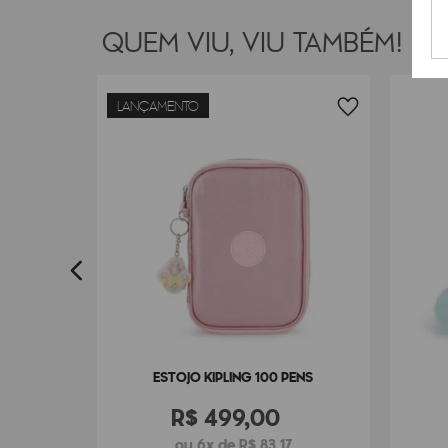
QUEM VIU, VIU TAMBÉM!
LANÇAMENTO
ENS
ESTOJO KIPLING 100 PENS
R$
499
,
00
ou 6x de R$ 83,17