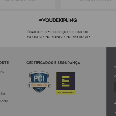
#VOUDEKIPLING
Poste com a # e apareça no nosso site.
#VOUDEKIPLING #MINIKIPLING #KIPLINGBR
PORTE
CERTIFICADOS E SEGURANÇA
V
tes
A
ções
mento
A