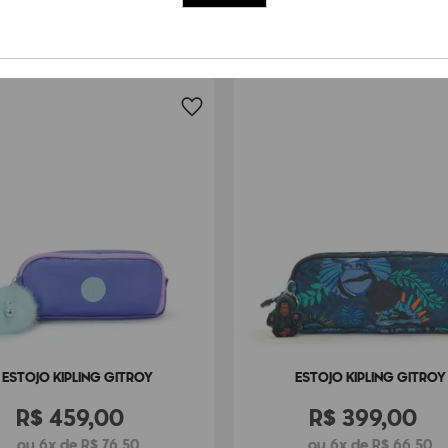
ESTOJO KIPLING GITROY
ESTOJO KIPLING GITROY
R$
459
,
00
R$
399
,
00
ou 6x de R$ 76,50
ou 6x de R$ 66,50