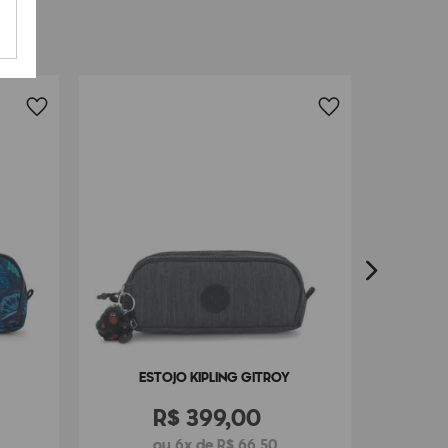
LANÇAM
ES
ESTOJO KIPLING GITROY
R$
399
,
00
ou 6x de R$ 66,50