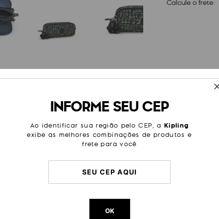
Calcule o frete:
ESPECIFICAÇÕES
INFORME SEU CEP
espaçoso, e contém três
Cor
Estamp
iro, ele possui 24 elásticos
e segurança. Em seu
Modelo
Gitroy
Ao identificar sua região pelo CEP, a
Kipling
spaço para borrachas,
exibe as melhores combinações de produtos e
terial que você precise
Categoria
Escolar
frete para você
Cor Original
Lets Play
Dimensões
10
cm x
2
Peso
13
g
OK