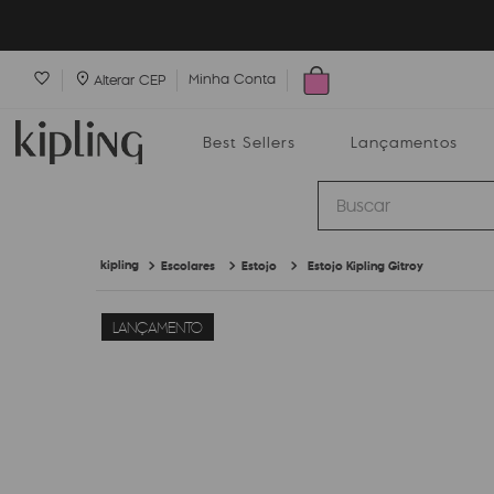
Minha Conta
Alterar CEP
Best Sellers
Lançamentos
Buscar
Escolares
Estojo
Estojo Kipling Gitroy
Best Sellers
Lançamentos
Bolsas
LANÇAMENTO