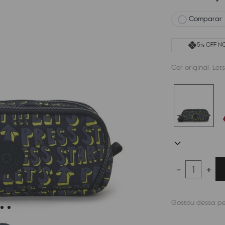
Comparar
5% OFF NO
Cor original:
Lets
－
＋