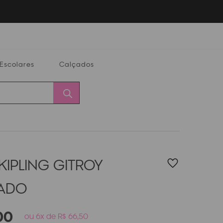
Escolares
Calçados
Calçados
Alterar
Minha
Conta
CEP
KIPLING GITROY
PADO
00
ou 6x de R$ 66,50