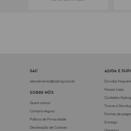
SAC
AJUDA E SU
atendimento@kipling.com.br
Dúvidas frequen
Nossas Lojas
SOBRE NÓS
Cuidados Kipling
Quem somos
Trocas e Devolu
Compra segura
Formas de paga
Política de Privacidade
Entrega
Declaração de Cookies
Garantia