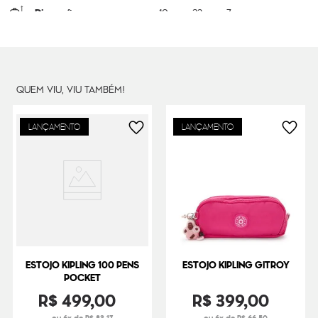
Dimensões
10
cm x
23
cm x
7
cm
Peso
13
g
QUEM VIU, VIU TAMBÉM!
LANÇAMENTO
LANÇAMENTO
ESTOJO KIPLING 100 PENS
ESTOJO KIPLING GITROY
POCKET
R$
499
,
00
R$
399
,
00