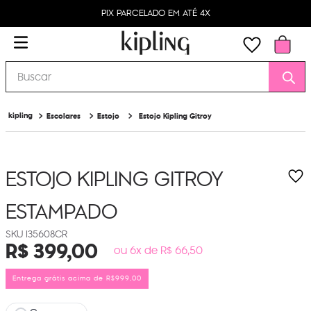
PIX PARCELADO EM ATÉ 4X
Buscar
Escolares
Estojo
Estojo Kipling Gitroy
ESTOJO KIPLING GITROY
ESTAMPADO
I35608CR
R$
399
,
00
ou 6x de R$ 66,50
Entrega grátis acima de R$999,00