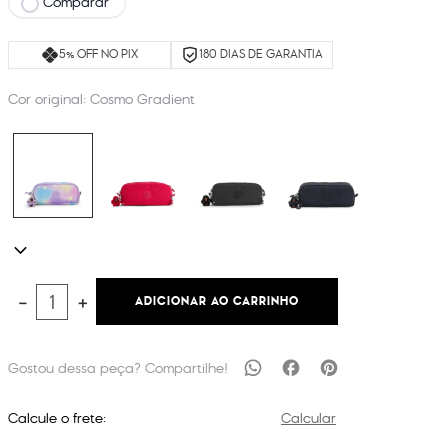
Comparar
5% OFF NO PIX
180 DIAS DE GARANTIA
Cor original:
Cosmo Gradient
ADICIONAR AO CARRINHO
－
＋
Calcule o frete:
Calcular