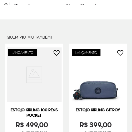
Dimensões
10
cm x
23
cm x
7
cm
Peso
13
g
QUEM VIU, VIU TAMBÉM!
LANÇAMENTO
LANÇAMENTO
ESTOJO KIPLING 100 PENS
ESTOJO KIPLING GITROY
POCKET
R$
499
,
00
R$
399
,
00