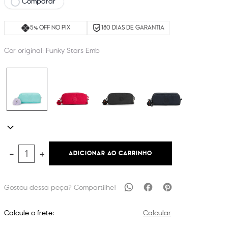
Comparar
5% OFF NO PIX
180 DIAS DE GARANTIA
Cor original:
Funky Stars Emb
ADICIONAR AO CARRINHO
－
＋
Calcule o frete:
Calcular