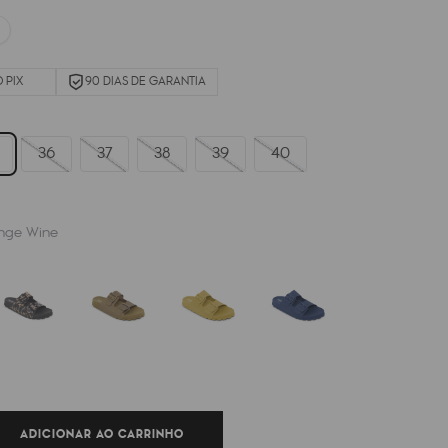
 PIX
90 DIAS DE GARANTIA
36
37
38
39
40
nge Wine
ADICIONAR AO CARRINHO