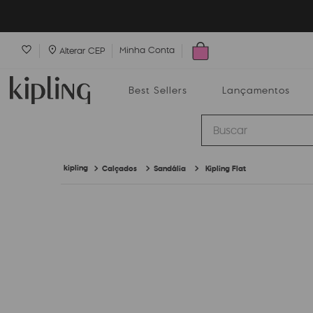
Minha Conta
Alterar CEP
Best Sellers
Lançamentos
Buscar
Calçados
Sandália
Kipling Flat
Best Sellers
Lançamentos
Bolsas