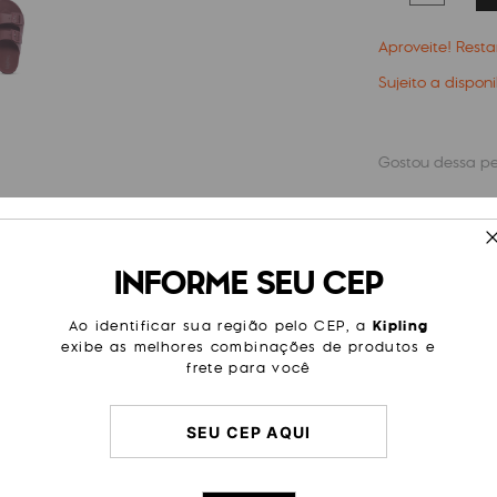
Aproveite! Res
Sujeito a dispon
Calcule o frete:
INFORME SEU CEP
ESPECIFICAÇÕES
Ao identificar sua região pelo CEP, a
Kipling
e cheias de estilo. Garanta a sua
Cor
Vinho
exibe as melhores combinações de produtos e
frete para você
Tipo
Flat
Material
PVC
Cor Original
Lounge 
Dimensões
3
cm x
9