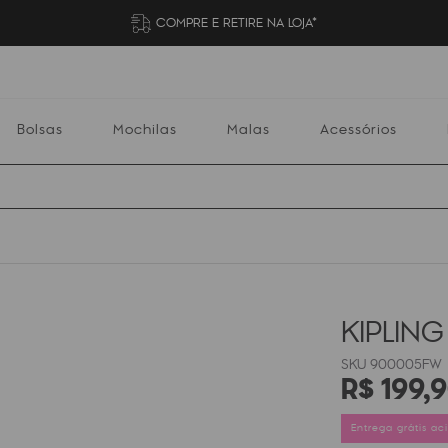
COMPRE E RETIRE NA LOJA*
Bolsas
Mochilas
Malas
Acessórios
Mochilas
Malas
Acessórios
Escolares
KIPLING
900005FW
R$
199
,
9
Entrega grátis a