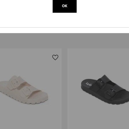
Peso
580
g
OK