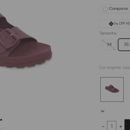
Comparar
5% OFF NO
Tamanho
34
35
Cor original:
Lou
－
＋