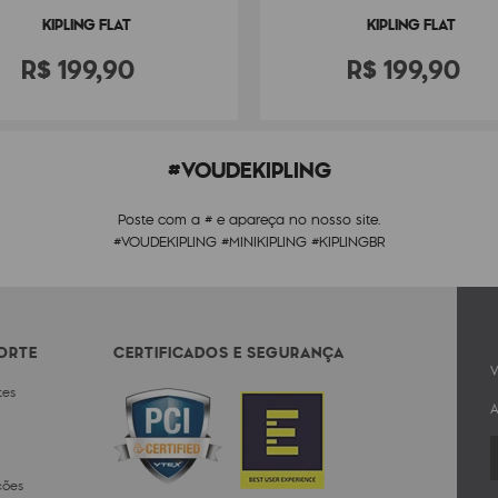
KIPLING FLAT
KIPLING FLAT
R$
199
,
90
R$
199
,
90
#VOUDEKIPLING
Poste com a # e apareça no nosso site.
#VOUDEKIPLING #MINIKIPLING #KIPLINGBR
PORTE
CERTIFICADOS E SEGURANÇA
V
tes
A
ções