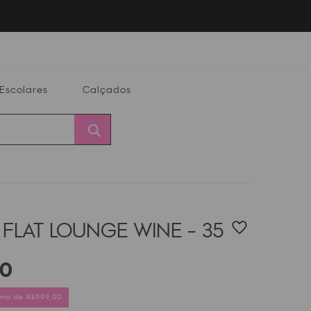
Escolares
Calçados
Calçados
Alterar
Minha
Conta
CEP
 FLAT
LOUNGE WINE - 35
0
cima de R$999,00