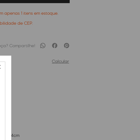
tam apenas
1
itens em estoque.
ibilidade de CEP.
Calcular
Wine
cm x
24
cm