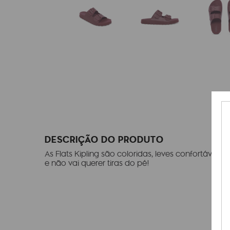
DESCRIÇÃO DO PRODUTO
As Flats Kipling são coloridas, leves confortáveis 
e não vai querer tiras do pé!