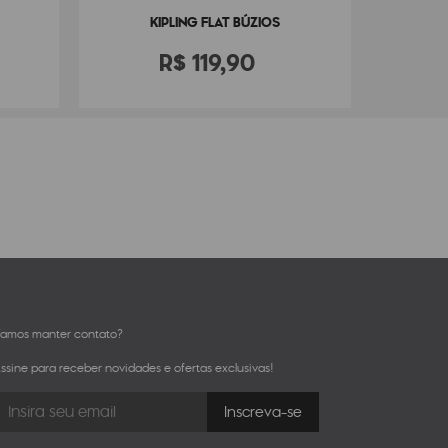
KIPLING FLAT BÚZIOS
R$
119
,
90
amos manter contato?
ssine para receber novidades e ofertas exclusivas!