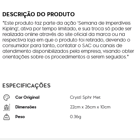
DESCRIÇÃO DO PRODUTO
*Este produto faz parte da ação 'Semana de Imperdíveis
Kipling', ativa por tempo limitado, e sua troca só pode ser
realizada online através do site oficial da marca ou na
respectiva loja em que o produto foi retirado, devendo o
consumidor para tanto, contatar o SAC ou canais de
atendimento disponibilizados pela empresa, visando obter
orientações sobre os procedimentos a serem seguidos.*
ESPECIFICAÇÕES
Cor Original
Crystl Sphr Met
Dimensões
22
cm x
26
cm x
10
cm
Peso
0.36
g