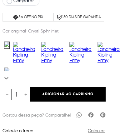
Comparar
5% OFF NO PIX
180 DIAS DE GARANTIA
Cor original:
Crystl Sphr Met
ADICIONAR AO CARRINHO
－
＋
Calcule o frete:
Calcular