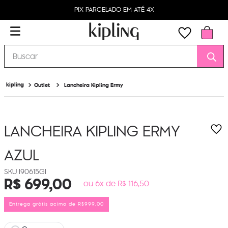
PIX PARCELADO EM ATÉ 4X
Buscar
Outlet
Lancheira Kipling Ermy
LANCHEIRA KIPLING ERMY
AZUL
I90615GI
R$
699
,
00
ou 6x de R$ 116,50
Entrega grátis acima de R$999,00