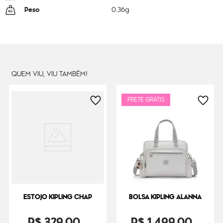
Peso
0.36
g
QUEM VIU, VIU TAMBÉM!
FRETE GRÁTIS
ESTOJO KIPLING CHAP
BOLSA KIPLING ALANNA
R$
329
,
00
R$
1
.
499
,
00