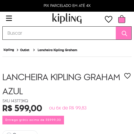
PIX PARCELADO EM ATÉ 4X
Buscar
Outlet
Lancheira Kipling Graham
LANCHEIRA KIPLING GRAHAM
AZUL
I43773KQ
R$
599
,
00
ou 6x de R$ 99,83
Entrega grátis acima de R$999,00