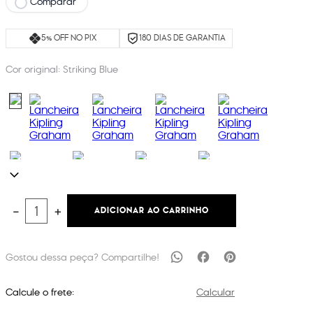
Comparar
5% OFF NO PIX
180 DIAS DE GARANTIA
Cor original:
Striking Blue
ADICIONAR AO CARRINHO
－
＋
Calcule o frete:
Calcular