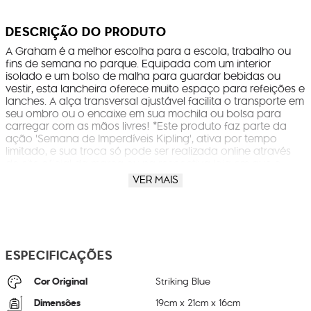
DESCRIÇÃO DO PRODUTO
A Graham é a melhor escolha para a escola, trabalho ou
fins de semana no parque. Equipada com um interior
isolado e um bolso de malha para guardar bebidas ou
vestir, esta lancheira oferece muito espaço para refeições e
lanches. A alça transversal ajustável facilita o transporte em
seu ombro ou o encaixe em sua mochila ou bolsa para
carregar com as mãos livres! *Este produto faz parte da
ação 'Semana de Imperdíveis Kipling', ativa por tempo
limitado, e sua troca só pode ser realizada online através
do site oficial da marca ou na respectiva loja em que o
produto foi retirado, devendo o consumidor para tanto,
VER MAIS
contatar o SAC ou canais de atendimento disponibilizados
pela empresa, visando obter orientações sobre os
procedimentos a serem seguidos.*
ESPECIFICAÇÕES
Cor Original
Striking Blue
Dimensões
19
cm x
21
cm x
16
cm