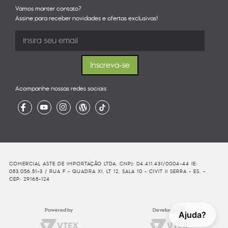
Vamos manter contato?
Assine para receber novidades e ofertas exclusivas!
Acompanhe nossas redes sociais
COMERCIAL ASTE DE IMPORTAÇÃO LTDA. CNPJ: 04.411.431/0004-44 IE:
083.056.51-3 / RUA F - QUADRA XI, LT 12, SALA 10 - CIVIT II SERRA - ES. -
CEP: 29168-124
Powered by
Developed By
Ajuda?