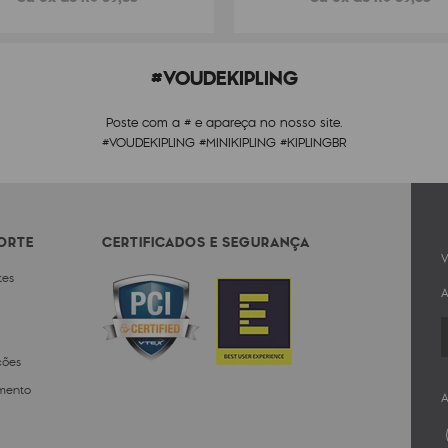
#VOUDEKIPLING
Poste com a # e apareça no nosso site.
#VOUDEKIPLING #MINIKIPLING #KIPLINGBR
PORTE
CERTIFICADOS E SEGURANÇA
V
tes
A
ções
mento
A