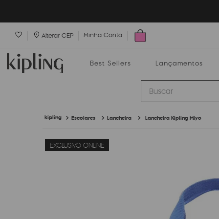
Minha Conta
Alterar CEP
Best Sellers
Lançamentos
Buscar
Escolares
Lancheira
Lancheira Kipling Miyo
Best Sellers
Lançamentos
Bolsas
EXCLUSIVO ONLINE