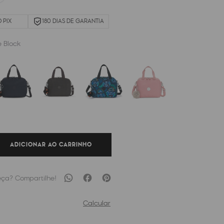
 PIX
180 DIAS DE GARANTIA
e Block
ADICIONAR AO CARRINHO
Calcular