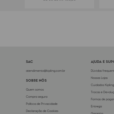
SAC
AJUDA E SU
atendimento@kipling.com.br
Dúvidas frequen
Nossas Lojas
SOBRE NÓS
Cuidados Kipling
Quem somos
Trocas e Devolu
Compra segura
Formas de paga
Política de Privacidade
Entrega
Declaração de Cookies
Garantia