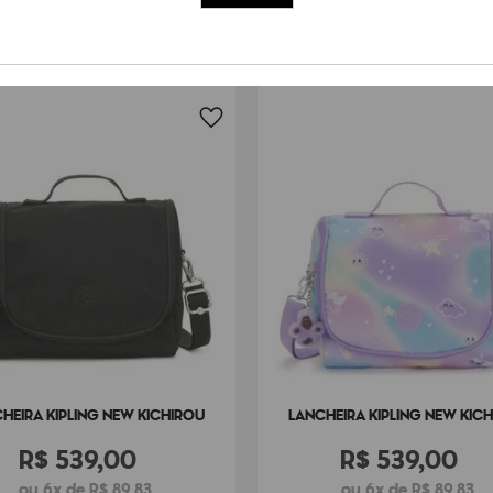
HEIRA KIPLING NEW KICHIROU
LANCHEIRA KIPLING NEW KIC
R$
539
,
00
R$
539
,
00
ou 6x de R$ 89,83
ou 6x de R$ 89,83