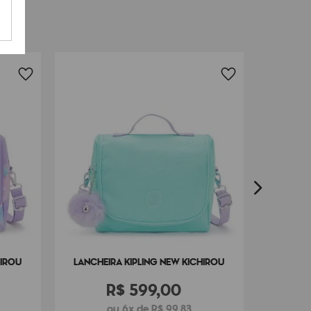
LANÇAM
LA
HIROU
LANCHEIRA KIPLING NEW KICHIROU
R$
599
,
00
ou 6x de R$ 99,83