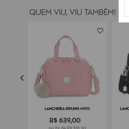
QUEM VIU, VIU TAMBÉM!
RMY
7
LANCHEIRA KIPLING MIYO
LANC
R$
639
,
00
ou 6x de R$ 106,50