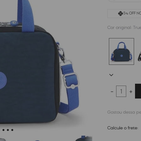
5% OFF NO
Cor original:
Tru
－
＋
Calcule o frete: