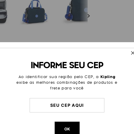
ESPECIFICAÇÕES
INFORME SEU CEP
nches por perto em suas viagens
Tamanho
Média
aixe simples mochila de
Cor
Azul
Ao identificar sua região pelo CEP, a
Kipling
exibe as melhores combinações de produtos e
Modelo
Miyo
frete para você
Categoria
Escolar
Cor Original
True Blo
Dimensões
20
cm x
Peso
260
g
OK