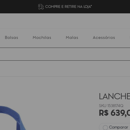
COMPRE E RETIRE NA LOJA*
Bolsas
Mochilas
Malas
Acessórios
Mochilas
Malas
Acessórios
Escolares
LANCHE
1538174Q
R$
639
,
Comparar