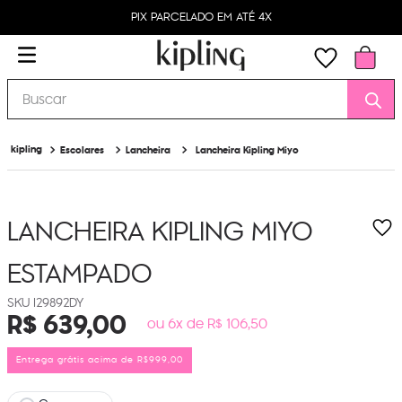
PIX PARCELADO EM ATÉ 4X
Buscar
Escolares
Lancheira
Lancheira Kipling Miyo
LANCHEIRA KIPLING MIYO
ESTAMPADO
I29892DY
R$
639
,
00
ou 6x de R$ 106,50
Entrega grátis acima de R$999,00