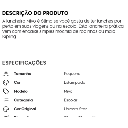
DESCRIÇÃO DO PRODUTO
A lancheira Miyo é ótima se você gosta de ter lanches por
perto em suas viagens ou na escola. Esta lancheira prática
vem com encaixe simples mochila de rodinhas ou mala
Kipling.
ESPECIFICAÇÕES
Tamanho
Pequena
Cor
Estampado
Modelo
Miyo
Categoria
Escolar
Cor Original
Unicorn Star
Dimensões
20
cm x
25
cm x
14
cm
Peso
260
g