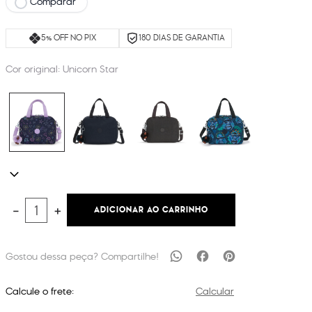
Comparar
5% OFF NO PIX
180 DIAS DE GARANTIA
Cor original:
Unicorn Star
ADICIONAR AO CARRINHO
－
＋
Calcule o frete:
Calcular