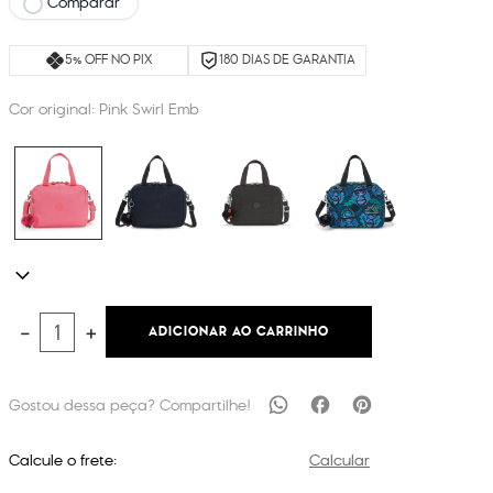
Comparar
5% OFF NO PIX
180 DIAS DE GARANTIA
Cor original:
Pink Swirl Emb
ADICIONAR AO CARRINHO
－
＋
Calcule o frete:
Calcular