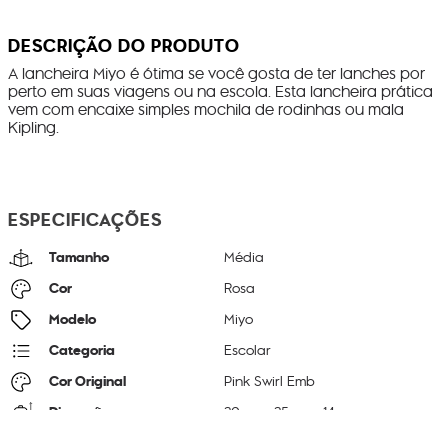
DESCRIÇÃO DO PRODUTO
A lancheira Miyo é ótima se você gosta de ter lanches por
perto em suas viagens ou na escola. Esta lancheira prática
vem com encaixe simples mochila de rodinhas ou mala
Kipling.
ESPECIFICAÇÕES
Tamanho
Média
Cor
Rosa
Modelo
Miyo
Categoria
Escolar
Cor Original
Pink Swirl Emb
Dimensões
20
cm x
25
cm x
14
cm
Peso
260
g