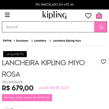
PIX PARCELADO EM ATÉ 4X
Buscar
Escolares
Lancheira
Lancheira Kipling Miyo
LANÇAMENTO
LANCHEIRA KIPLING MIYO
ROSA
I4126UV8
R$
679
,
00
ou 6x de R$ 113,17
Entrega grátis acima de R$999,00