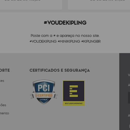
#VOUDEKIPLING
Poste com a # e apareça no nosso site.
#VOUDEKIPLING #MINIKIPLING #KIPLINGBR
PORTE
CERTIFICADOS E SEGURANÇA
V
tes
A
ções
mento
A