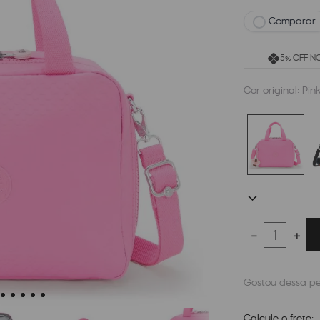
Comparar
5% OFF NO
Cor original:
Pin
－
＋
Calcule o frete: