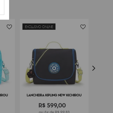
EXCLUSIVO ONLINE
LANÇAM
LA
HIROU
LANCHEIRA KIPLING NEW KICHIROU
R$
599
,
00
ou 6x de R$ 99,83