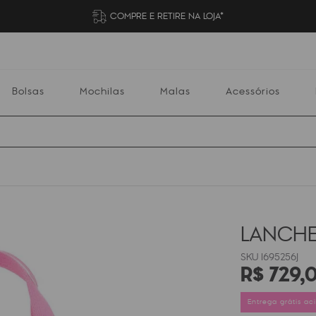
COMPRE E RETIRE NA LOJA*
Bolsas
Mochilas
Malas
Acessórios
Mochilas
Malas
Acessórios
Escolares
LANCHE
I695256J
R$
729
,
Entrega grátis a