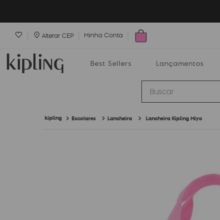
Minha Conta
Alterar CEP
Best Sellers
Lançamentos
Buscar
Escolares
Lancheira
Lancheira Kipling Miyo
Best Sellers
Lançamentos
Bolsas