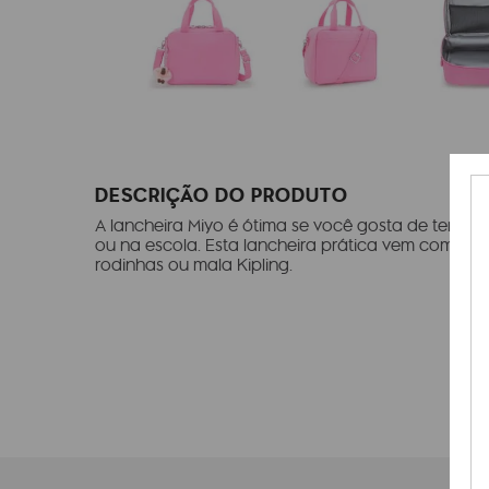
DESCRIÇÃO DO PRODUTO
A lancheira Miyo é ótima se você gosta de ter la
ou na escola. Esta lancheira prática vem com enc
rodinhas ou mala Kipling.