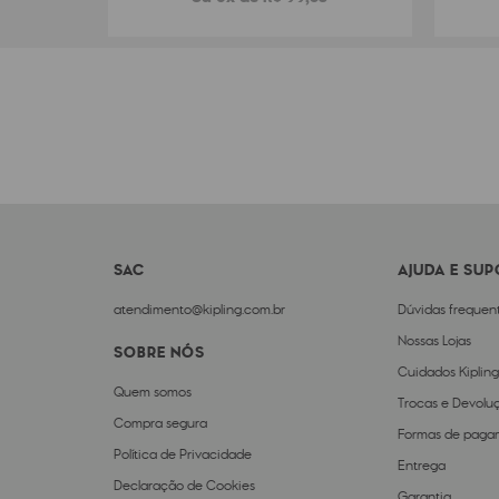
SAC
AJUDA E SU
atendimento@kipling.com.br
Dúvidas frequen
Nossas Lojas
SOBRE NÓS
Cuidados Kipling
Quem somos
Trocas e Devolu
Compra segura
Formas de paga
Política de Privacidade
Entrega
Declaração de Cookies
Garantia