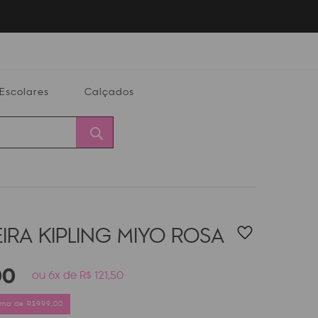
Escolares
Calçados
Calçados
Alterar
Minha
Conta
CEP
IRA KIPLING MIYO
ROSA
00
ou 6x de R$ 121,50
cima de R$999,00