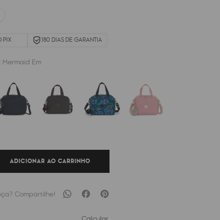
 PIX
180 DIAS DE GARANTIA
k Mermaid Em
ADICIONAR AO CARRINHO
Calcular