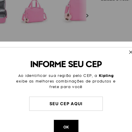
ESPECIFICAÇÕES
INFORME SEU CEP
nches por perto em suas viagens
Tamanho
Média
aixe simples mochila de
Cor
Rosa
Ao identificar sua região pelo CEP, a
Kipling
exibe as melhores combinações de produtos e
Modelo
Miyo
frete para você
Categoria
Escolar
Cor Original
Pink Me
Dimensões
20
cm x
Peso
260
g
OK