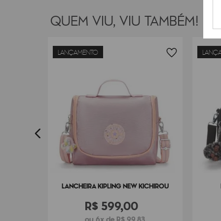
QUEM VIU, VIU TAMBÉM!
LANÇAMENTO
LANÇ
IYO
LANCHEIRA KIPLING NEW KICHIROU
R$
599
,
00
ou 6x de R$ 99,83