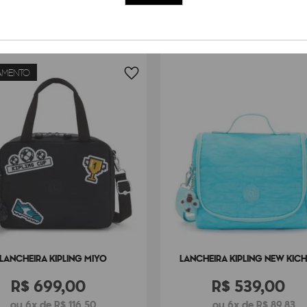
AMENTO
LANCHEIRA KIPLING MIYO
LANCHEIRA KIPLING NEW KIC
R$
699
,
00
R$
539
,
00
ou 6x de R$ 116,50
ou 6x de R$ 89,83