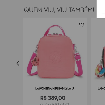
QUEM VIU, VIU TAMBÉM!
ICHIROU
3
LANCHEIRA KIPLING LYLA U
LANC
R$
389
,
00
ou 6x de R$ 64,83