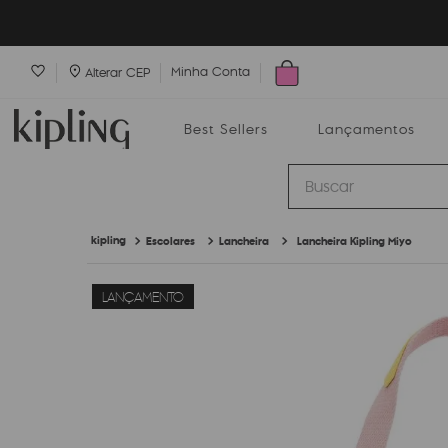
Minha Conta
Alterar CEP
Best Sellers
Lançamentos
Buscar
Escolares
Lancheira
Lancheira Kipling Miyo
Best Sellers
Lançamentos
Bolsas
LANÇAMENTO