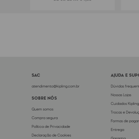
SAC
AJUDA E SU
atendimento@kipling.com.br
Dúvidas frequen
Nossas Lojas
SOBRE NÓS
Cuidados Kipling
Quem somos
Trocas e Devolu
Compra segura
Formas de paga
Política de Privacidade
Entrega
Declaração de Cookies
Garantia