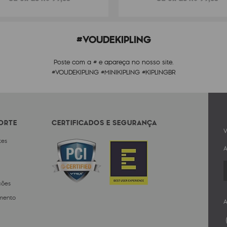
#VOUDEKIPLING
Poste com a # e apareça no nosso site.
#VOUDEKIPLING #MINIKIPLING #KIPLINGBR
PORTE
CERTIFICADOS E SEGURANÇA
V
tes
A
ções
mento
A