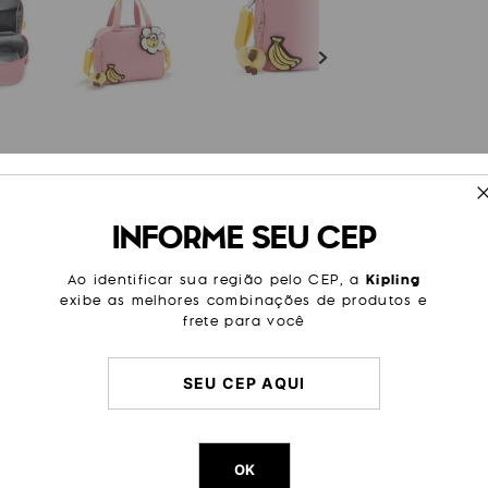
ESPECIFICAÇÕES
INFORME SEU CEP
nches por perto em suas viagens
Cor
Rosa
aixe simples mochila de
Modelo
Miyo
Ao identificar sua região pelo CEP, a
Kipling
exibe as melhores combinações de produtos e
Categoria
Escolar
frete para você
Cor Original
Pink Dai
Dimensões
20
cm x
Peso
260
g
OK