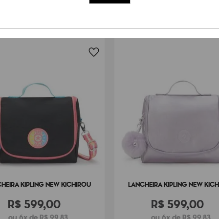
HEIRA KIPLING NEW KICHIROU
LANCHEIRA KIPLING NEW KIC
R$
599
,
00
R$
599
,
00
ou 6x de R$ 99,83
ou 6x de R$ 99,83