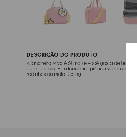
DESCRIÇÃO DO PRODUTO
A lancheira Miyo é ótima se você gosta de ter la
ou na escola. Esta lancheira prática vem com enc
rodinhas ou mala Kipling.