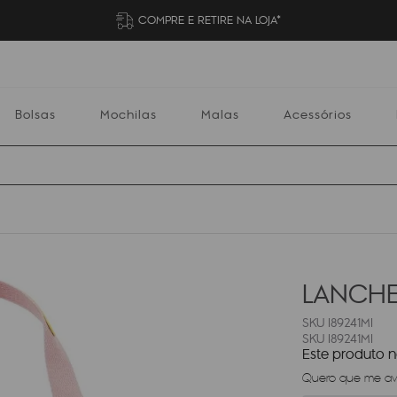
COMPRE E RETIRE NA LOJA*
Bolsas
Mochilas
Malas
Acessórios
Mochilas
Malas
Acessórios
Escolares
LANCHE
I89241MI
I89241MI
Este produto 
Quero que me avi