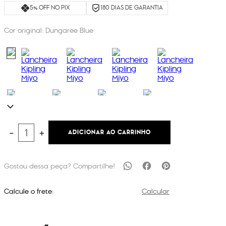
5% OFF NO PIX
180 DIAS DE GARANTIA
Cor original:
Dungaree Blue
ADICIONAR AO CARRINHO
－
＋
Calcule o frete:
Calcular