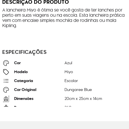
DESCRIÇÃO DO PRODUTO
A lancheira Miyo é ótima se você gosta de ter lanches por
perto em suas viagens ou na escola. Esta lancheira prática
vem com encaixe simples mochila de rodinhas ou mala
Kipling.
ESPECIFICAÇÕES
Cor
Azul
Modelo
Miyo
Categoria
Escolar
Cor Original
Dungaree Blue
Dimensões
20
cm x
25
cm x
14
cm
Peso
260
g