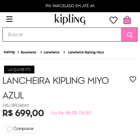
PIX PARCELADO EM ATÉ 4X
Buscar
Escolares
Lancheira
Lancheira Kipling Miyo
LANÇAMENTO
LANCHEIRA KIPLING MIYO
AZUL
I89246MI
R$
699
,
00
ou 6x de R$ 116,50
Comparar