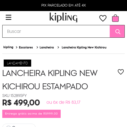
PIX PARCELADO EM ATÉ 4X
Buscar
Escolares
Lancheira
Lancheira Kipling New Kichirou
LANÇAMENTO
LANCHEIRA KIPLING NEW
KICHIROU
ESTAMPADO
152895FY
R$
499
,
00
ou 6x de R$ 83,17
Entrega grátis acima de R$999,00