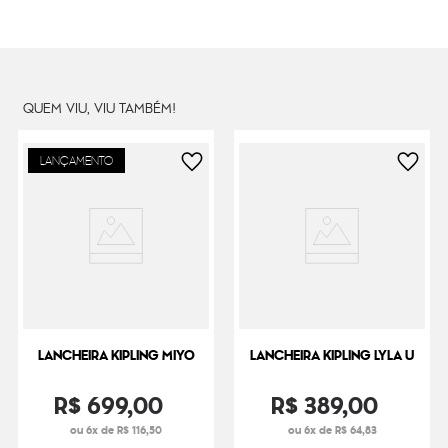
Dimensões
20
cm x
23
cm x
12
cm
Peso
270
g
QUEM VIU, VIU TAMBÉM!
LANÇAMENTO
LANCHEIRA KIPLING MIYO
LANCHEIRA KIPLING LYLA U
R$
699
,
00
R$
389
,
00
ou 6x de R$ 116,50
ou 6x de R$ 64,83