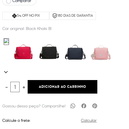
Comparar
5% OFF NO PIX
180 DIAS DE GARANTIA
Cor original:
Black Khaki Bl
ADICIONAR AO CARRINHO
－
＋
Calcule o frete:
Calcular