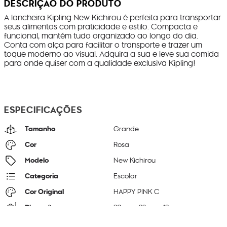
DESCRIÇÃO DO PRODUTO
A lancheira Kipling New Kichirou é perfeita para transportar
seus alimentos com praticidade e estilo. Compacta e
funcional, mantém tudo organizado ao longo do dia.
Conta com alça para facilitar o transporte e trazer um
toque moderno ao visual. Adquira a sua e leve sua comida
para onde quiser com a qualidade exclusiva Kipling!
ESPECIFICAÇÕES
Tamanho
Grande
Cor
Rosa
Modelo
New Kichirou
Categoria
Escolar
Cor Original
HAPPY PINK C
Dimensões
20
cm x
23
cm x
12
cm
Peso
270
g