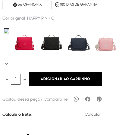
5% OFF NO PIX
180 DIAS DE GARANTIA
Cor original:
HAPPY PINK C
ADICIONAR AO CARRINHO
－
＋
Calcule o frete:
Calcular