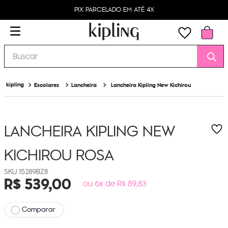
PIX PARCELADO EM ATÉ 4X
Buscar
Escolares
Lancheira
Lancheira Kipling New Kichirou
LANCHEIRA KIPLING NEW
KICHIROU
ROSA
15289BZ8
R$
539
,
00
ou 6x de R$ 89,83
Comparar