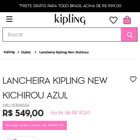
*FRETE GRÁTIS PARA TODO BRASIL ACIMA DE R$ 999,00
Buscar
Outlet
Lancheira Kipling New Kichirou
LANCHEIRA KIPLING NEW
KICHIROU
AZUL
I53565GI
R$
549
,
00
ou 6x de R$ 91,50
Entrega grátis acima de R$999,00