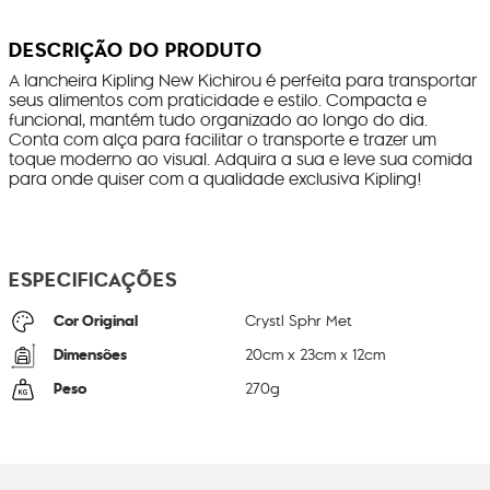
DESCRIÇÃO DO PRODUTO
A lancheira Kipling New Kichirou é perfeita para transportar
seus alimentos com praticidade e estilo. Compacta e
funcional, mantém tudo organizado ao longo do dia.
Conta com alça para facilitar o transporte e trazer um
toque moderno ao visual. Adquira a sua e leve sua comida
para onde quiser com a qualidade exclusiva Kipling!
ESPECIFICAÇÕES
Cor Original
Crystl Sphr Met
Dimensões
20
cm x
23
cm x
12
cm
Peso
270
g