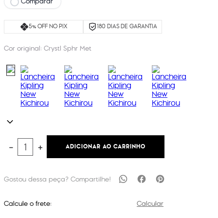
Comparar
5% OFF NO PIX
180 DIAS DE GARANTIA
Cor original:
Crystl Sphr Met
ADICIONAR AO CARRINHO
－
＋
Calcule o frete:
Calcular