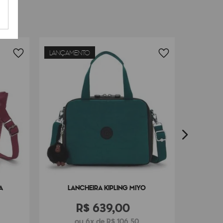
LANÇAMENTO
LANÇAM
LA
A
LANCHEIRA KIPLING MIYO
R$
639
,
00
ou 6x de R$ 106,50