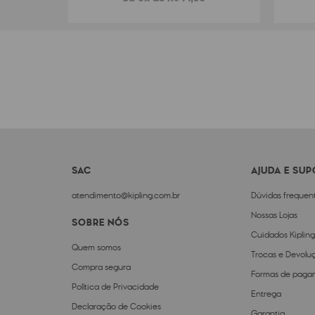
SAC
AJUDA E SU
atendimento@kipling.com.br
Dúvidas frequen
Nossas Lojas
SOBRE NÓS
Cuidados Kipling
Quem somos
Trocas e Devolu
Compra segura
Formas de paga
Política de Privacidade
Entrega
Declaração de Cookies
Garantia