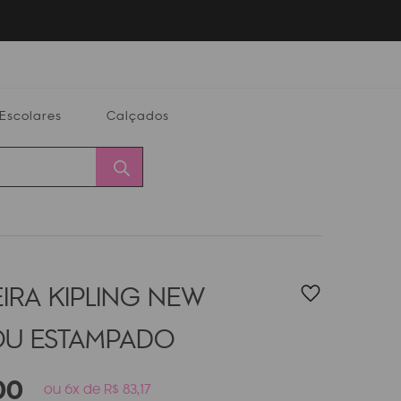
Escolares
Calçados
Calçados
Alterar
Minha
Conta
CEP
IRA KIPLING NEW
OU
ESTAMPADO
00
ou 6x de R$ 83,17