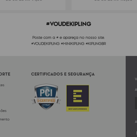
#VOUDEKIPLING
Poste com a # e apareça no nosso site.
#VOUDEKIPLING #MINIKIPLING #KIPLINGBR
PORTE
CERTIFICADOS E SEGURANÇA
V
tes
A
ções
mento
A