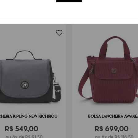
HEIRA KIPLING NEW KICHIROU
BOLSA LANCHEIRA AWAKE
R$
549
,
00
R$
699
,
00
ou 6x de R$ 91,50
ou 6x de R$ 116,50