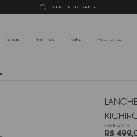
COMPRE E RETIRE NA LOJA*
Bolsas
Mochilas
Malas
Acessórios
ou
Mochilas
Malas
Acessórios
Escolares
LANCHE
KICHIR
I57491LH
R$
499
,