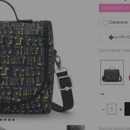
Entrega grátis a
Comparar
5% OFF NO
Cor original:
Lets
－
＋