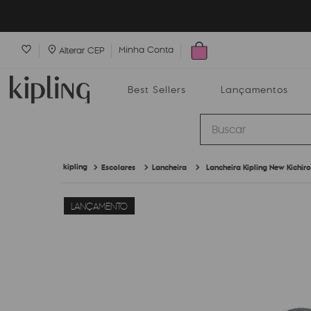
Minha Conta
Alterar CEP
Best Sellers
Lançamentos
Buscar
Escolares
Lancheira
Lancheira Kipling New Kichir
Best Sellers
Lançamentos
Bolsas
LANÇAMENTO