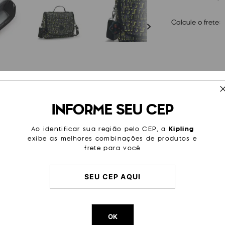
Calcule o frete:
ESPECIFICAÇÕES
INFORME SEU CEP
transportar seus alimentos com
Tamanho
Grande
tém tudo organizado ao longo
te e trazer um toque moderno
Cor
Estamp
Ao identificar sua região pelo CEP, a
Kipling
onde quiser com a qualidade
exibe as melhores combinações de produtos e
Modelo
New Kic
frete para você
Categoria
Escolar
Cor Original
Lets Play
Dimensões
20
cm x
Peso
270
g
OK