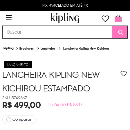
PIX PARCELADO EM ATÉ 4X
Buscar
Escolares
Lancheira
Lancheira Kipling New Kichirou
LANÇAMENTO
LANCHEIRA KIPLING NEW
KICHIROU
ESTAMPADO
I57496KZ
R$
499
,
00
ou 6x de R$ 83,17
Comparar