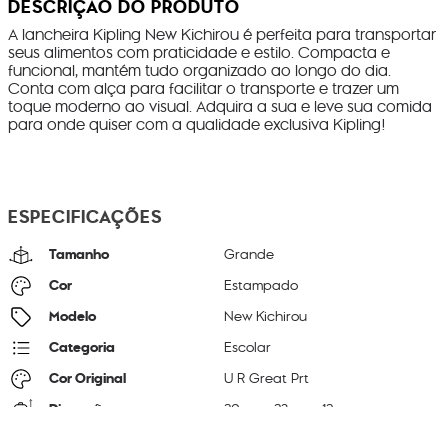
DESCRIÇÃO DO PRODUTO
A lancheira Kipling New Kichirou é perfeita para transportar
seus alimentos com praticidade e estilo. Compacta e
funcional, mantém tudo organizado ao longo do dia.
Conta com alça para facilitar o transporte e trazer um
toque moderno ao visual. Adquira a sua e leve sua comida
para onde quiser com a qualidade exclusiva Kipling!
ESPECIFICAÇÕES
Tamanho
Grande
Cor
Estampado
Modelo
New Kichirou
Categoria
Escolar
Cor Original
U R Great Prt
Dimensões
20
cm x
23
cm x
12
cm
Peso
270
g