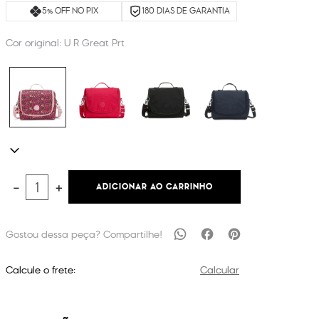
5% OFF NO PIX
180 DIAS DE GARANTIA
Cor original:
U R Great Prt
ADICIONAR AO CARRINHO
－
＋
Calcule o frete:
Calcular