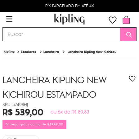
PIX PARCELADO EM ATÉ 4X
Buscar
Escolares
Lancheira
Lancheira Kipling New Kichirou
LANCHEIRA KIPLING NEW
KICHIROU
ESTAMPADO
I57498HJ
R$
539
,
00
ou 6x de R$ 89,83
Entrega grátis acima de R$999,00