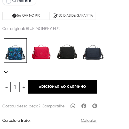
Comparar
5% OFF NO PIX
180 DIAS DE GARANTIA
Cor original:
BLUE MONKEY FUN
ADICIONAR AO CARRINHO
－
＋
Calcule o frete:
Calcular