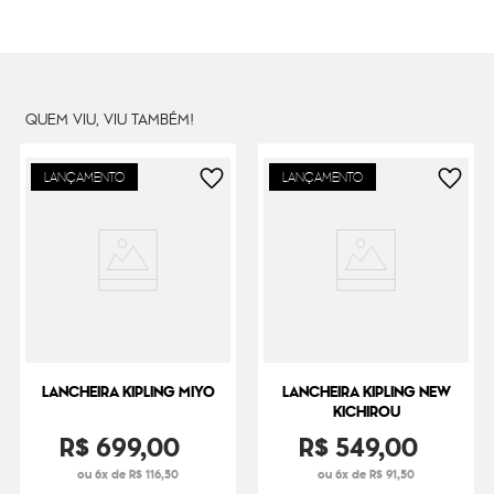
Dimensões
20
cm x
23
cm x
12
cm
Peso
270
g
QUEM VIU, VIU TAMBÉM!
LANÇAMENTO
LANÇAMENTO
LANCHEIRA KIPLING MIYO
LANCHEIRA KIPLING NEW
KICHIROU
R$
699
,
00
R$
549
,
00
ou 6x de R$ 116,50
ou 6x de R$ 91,50