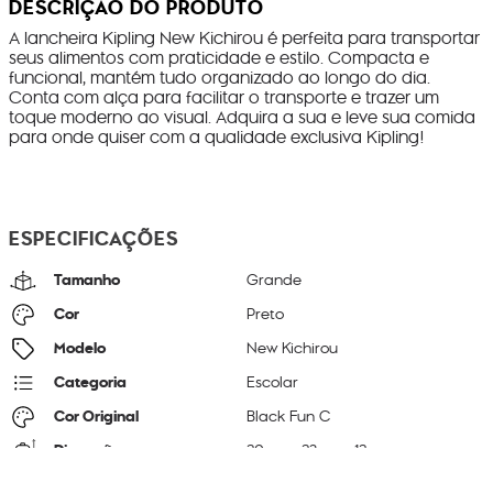
DESCRIÇÃO DO PRODUTO
A lancheira Kipling New Kichirou é perfeita para transportar
seus alimentos com praticidade e estilo. Compacta e
funcional, mantém tudo organizado ao longo do dia.
Conta com alça para facilitar o transporte e trazer um
toque moderno ao visual. Adquira a sua e leve sua comida
para onde quiser com a qualidade exclusiva Kipling!
ESPECIFICAÇÕES
Tamanho
Grande
Cor
Preto
Modelo
New Kichirou
Categoria
Escolar
Cor Original
Black Fun C
Dimensões
20
cm x
23
cm x
12
cm
Peso
270
g