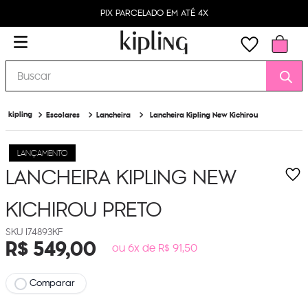
PIX PARCELADO EM ATÉ 4X
Buscar
Escolares
Lancheira
Lancheira Kipling New Kichirou
LANÇAMENTO
LANCHEIRA KIPLING NEW
KICHIROU
PRETO
I74893KF
R$
549
,
00
ou 6x de R$ 91,50
Comparar