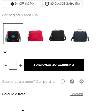
5% OFF NO PIX
180 DIAS DE GARANTIA
Cor original:
Black Fun C
ADICIONAR AO CARRINHO
－
＋
Calcule o frete:
Calcular