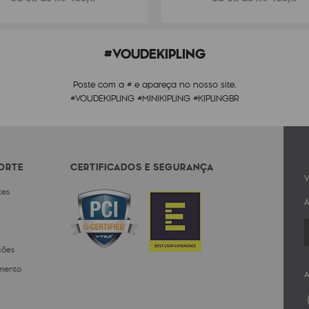
#VOUDEKIPLING
Poste com a # e apareça no nosso site.
#VOUDEKIPLING #MINIKIPLING #KIPLINGBR
PORTE
CERTIFICADOS E SEGURANÇA
V
tes
A
ções
mento
A