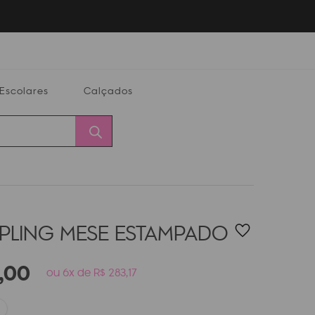
Escolares
Calçados
Calçados
Alterar
Minha
Conta
CEP
IPLING MESE
ESTAMPADO
,
00
ou 6x de R$ 283,17