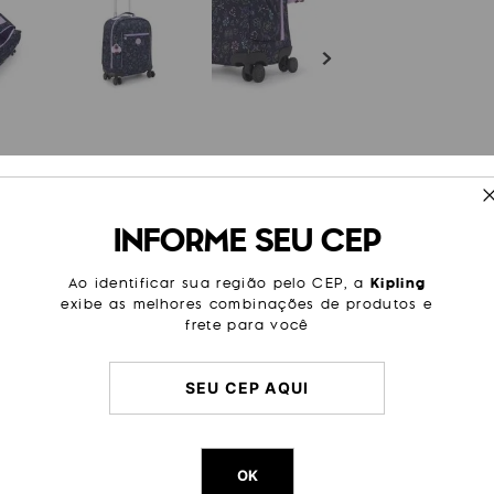
ESPECIFICAÇÕES
INFORME SEU CEP
 sua melhor amiga na escola.
Cor
Estamp
u compartimento para laptop,
 aventuras. Ela também é
Modelo
Mese
Ao identificar sua região pelo CEP, a
Kipling
rática e para todos os
exibe as melhores combinações de produtos e
Tamanho
Pequen
frete para você
Categoria
Dia a Di
Escolar
Trabalh
Viagem
Viagem 
Litragem
27 L
OK
Cor Original
Unicorn 