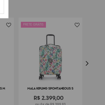
4
cm x
21
cm
FRETE GRÁTIS
FRETE G
MA
S M
MALA KIPLING SPONTANEOUS S
R$
2
.
399
,
00
ou 6x de R$ 399,83