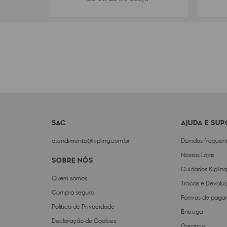
SAC
AJUDA E SU
atendimento@kipling.com.br
Dúvidas frequen
Nossas Lojas
SOBRE NÓS
Cuidados Kipling
Quem somos
Trocas e Devolu
Compra segura
Formas de paga
Política de Privacidade
Entrega
Declaração de Cookies
Garantia