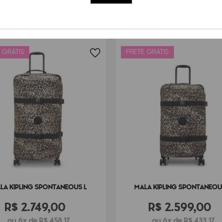
Dimensões
51
cm x
3
Peso
2000
g
 GRÁTIS
FRETE GRÁTIS
LA KIPLING SPONTANEOUS L
MALA KIPLING SPONTANEOU
R$
2
.
749
,
00
R$
2
.
599
,
00
ou 6x de R$ 458,17
ou 6x de R$ 433,17