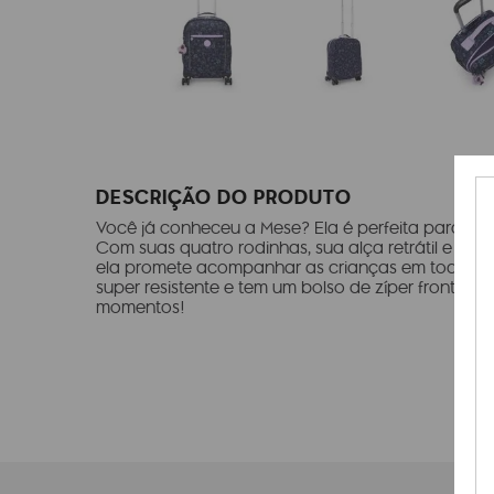
DESCRIÇÃO DO PRODUTO
Você já conheceu a Mese? Ela é perfeita para ser
Com suas quatro rodinhas, sua alça retrátil e se
ela promete acompanhar as crianças em todas as
super resistente e tem um bolso de zíper frontal. P
momentos!