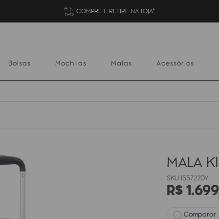
COMPRE E RETIRE NA LOJA*
Bolsas
Mochilas
Malas
Acessórios
Mochilas
Malas
Acessórios
Escolares
MALA K
I55722DY
R$
1
.
699
Comparar