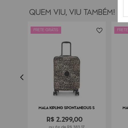
QUEM VIU, VIU TAMBÉM!
FRETE GRÁTIS
FRETE
SPIN S
7
MALA KIPLING SPONTANEOUS S
MA
R$
2
.
299
,
00
ou 6x de R$ 383,17