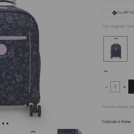
5% OFF NO
Cor original:
Uni
－
＋
Calcule o frete: