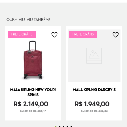
Litragem
27 L
Cor Original
Space Game
Dimensões
51
cm x
34
cm x
21
cm
QUEM VIU, VIU TAMBÉM!
Peso
2000
g
FRETE GRÁTIS
FRETE GRÁTIS
MALA KIPLING NEW YOURI
MALA KIPLING DARCEY S
SPIN S
R$
2
.
149
,
00
R$
1
.
949
,
00
ou 6x de R$ 358,17
ou 6x de R$ 324,83