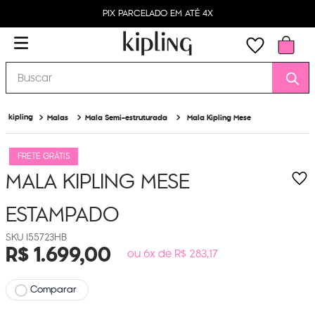
PIX PARCELADO EM ATÉ 4X
Buscar
Malas
Mala Semi-estruturada
Mala Kipling Mese
FRETE GRÁTIS
MALA KIPLING MESE
ESTAMPADO
I55723HB
R$
1
.
699
,
00
ou 6x de R$ 283,17
Comparar