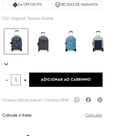
5% OFF NO PIX
180 DIAS DE GARANTIA
Cor original:
Space Game
ADICIONAR AO CARRINHO
－
＋
Calcule o frete:
Calcular