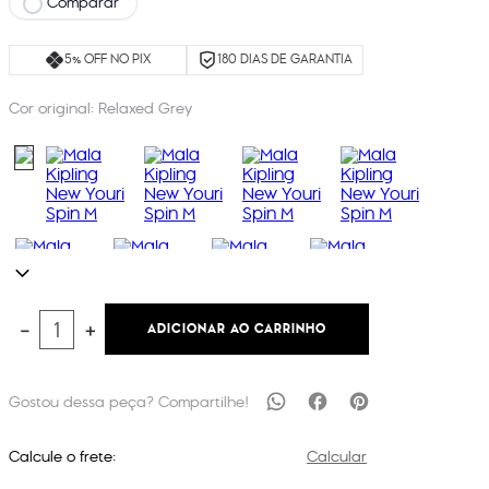
Comparar
5% OFF NO PIX
180 DIAS DE GARANTIA
Cor original:
Relaxed Grey
ADICIONAR AO CARRINHO
－
＋
Calcule o frete:
Calcular