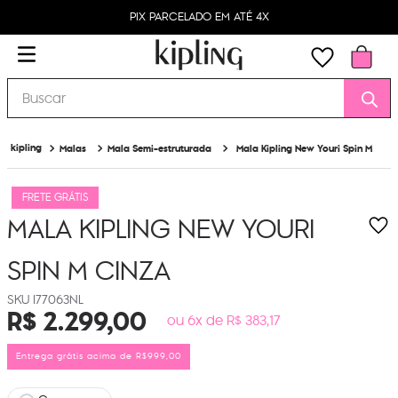
PIX PARCELADO EM ATÉ 4X
Buscar
Malas
Mala Semi-estruturada
Mala Kipling New Youri Spin M
FRETE GRÁTIS
MALA KIPLING NEW YOURI
SPIN M
CINZA
I77063NL
R$
2
.
299
,
00
ou 6x de R$ 383,17
Entrega grátis acima de R$999,00