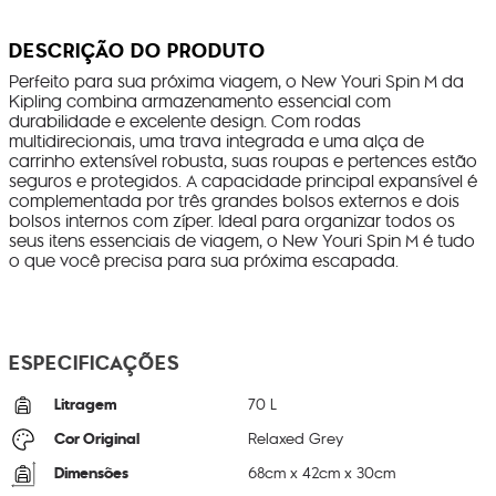
DESCRIÇÃO DO PRODUTO
Perfeito para sua próxima viagem, o New Youri Spin M da
Kipling combina armazenamento essencial com
durabilidade e excelente design. Com rodas
multidirecionais, uma trava integrada e uma alça de
carrinho extensível robusta, suas roupas e pertences estão
seguros e protegidos. A capacidade principal expansível é
complementada por três grandes bolsos externos e dois
bolsos internos com zíper. Ideal para organizar todos os
seus itens essenciais de viagem, o New Youri Spin M é tudo
o que você precisa para sua próxima escapada.
ESPECIFICAÇÕES
Litragem
70 L
Cor Original
Relaxed Grey
Dimensões
68
cm x
42
cm x
30
cm