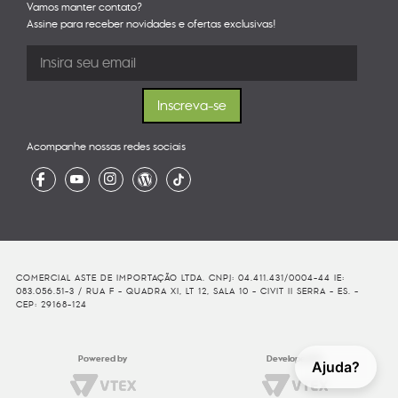
Vamos manter contato?
Assine para receber novidades e ofertas exclusivas!
Acompanhe nossas redes sociais
COMERCIAL ASTE DE IMPORTAÇÃO LTDA. CNPJ: 04.411.431/0004-44 IE:
083.056.51-3 / RUA F - QUADRA XI, LT 12, SALA 10 - CIVIT II SERRA - ES. -
CEP: 29168-124
Powered by
Developed By
Ajuda?