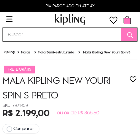
PIX PARCELADO EM ATÉ 4X
Buscar
Malas
Mala Semi-estruturada
Mala Kipling New Youri Spin S
FRETE GRÁTIS
MALA KIPLING NEW YOURI
SPIN S
PRETO
I7971K59
R$
2
.
199
,
00
ou 6x de R$ 366,50
Comparar