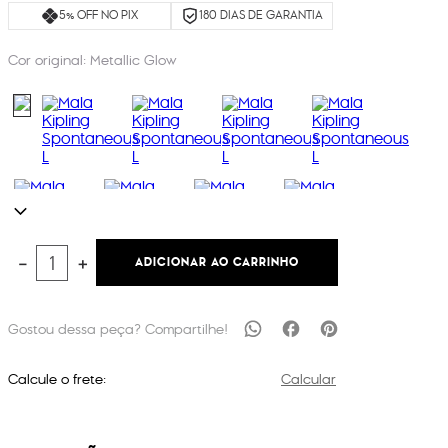
5% OFF NO PIX
180 DIAS DE GARANTIA
Cor original:
Metallic Glow
ADICIONAR AO CARRINHO
－
＋
Calcule o frete:
Calcular