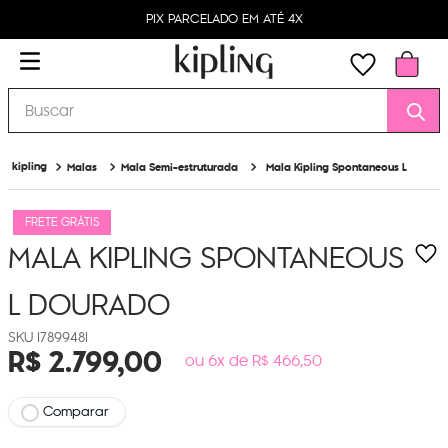
PIX PARCELADO EM ATÉ 4X
Buscar
Malas
Mala Semi-estruturada
Mala Kipling Spontaneous L
FRETE GRÁTIS
MALA KIPLING SPONTANEOUS
L
DOURADO
I789948I
R$
2
.
799
,
00
ou 6x de R$ 466,50
Comparar