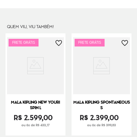
Dimensões
78
cm x
41
cm x
101
cm
Peso
4000
g
QUEM VIU, VIU TAMBÉM!
FRETE GRÁTIS
FRETE GRÁTIS
MALA KIPLING NEW YOURI
MALA KIPLING SPONTANEOUS
SPIN L
S
R$
2
.
599
,
00
R$
2
.
399
,
00
ou 6x de R$ 433,17
ou 6x de R$ 399,83