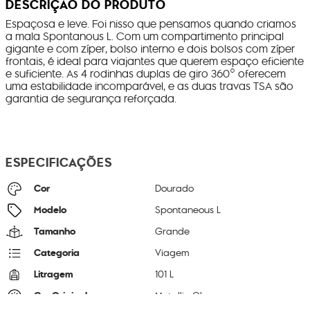
DESCRIÇÃO DO PRODUTO
Espaçosa e leve. Foi nisso que pensamos quando criamos
a mala Spontanous L. Com um compartimento principal
gigante e com zíper, bolso interno e dois bolsos com zíper
frontais, é ideal para viajantes que querem espaço eficiente
e suficiente. As 4 rodinhas duplas de giro 360° oferecem
uma estabilidade incomparável, e as duas travas TSA são
garantia de segurança reforçada.
ESPECIFICAÇÕES
Cor
Dourado
Modelo
Spontaneous L
Tamanho
Grande
Categoria
Viagem
Litragem
101 L
Cor Original
Metallic Glow