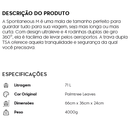
DESCRIÇÃO DO PRODUTO
A Spontaneous M é uma mala de tamanho perfeito para
guardar tudo para sua viagem, seja mais longa ou mais
curta. Com design ultraleve e 4 rodinhas duplas de giro
360°, ela é facílima de levar pelos aeroportos. A trava dupla
TSA oferece aquela tranquilidade e segurança da qual
você precisava.
ESPECIFICAÇÕES
Litragem
71 L
Cor Original
Palmtree Leaves
Dimensões
66
cm x
36
cm x
24
cm
Peso
4000
g