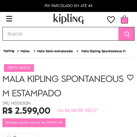
PIX PARCELADO EM ATÉ 4X
Buscar
Malas
Mala Semi-estruturada
Mala Kipling Spontaneous M
FRETE GRÁTIS
MALA KIPLING SPONTANEOUS
M
ESTAMPADO
I45563QN
R$
2
.
599
,
00
ou 6x de R$ 433,17
Entrega grátis acima de R$999,00