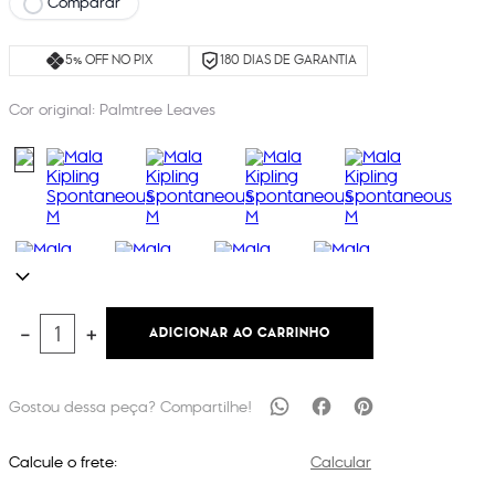
Comparar
5% OFF NO PIX
180 DIAS DE GARANTIA
Cor original:
Palmtree Leaves
ADICIONAR AO CARRINHO
－
＋
Calcule o frete:
Calcular