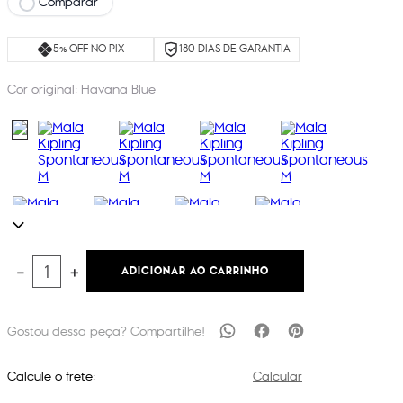
Comparar
5% OFF NO PIX
180 DIAS DE GARANTIA
Cor original:
Havana Blue
ADICIONAR AO CARRINHO
－
＋
Calcule o frete:
Calcular