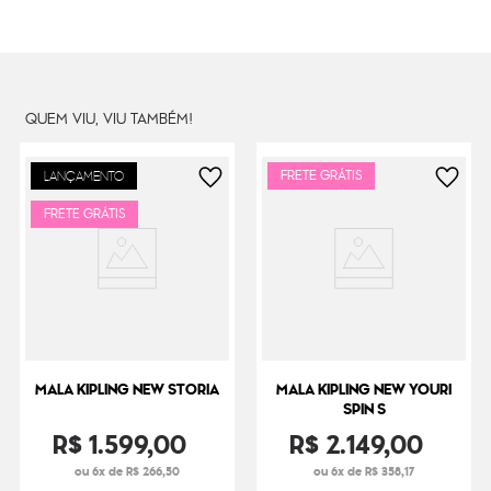
Litragem
71 L
Cor Original
Havana Blue
Dimensões
66
cm x
36
cm x
24
cm
Peso
4000
g
QUEM VIU, VIU TAMBÉM!
FRETE GRÁTIS
LANÇAMENTO
FRETE GRÁTIS
MALA KIPLING NEW STORIA
MALA KIPLING NEW YOURI
SPIN S
R$
1
.
599
,
00
R$
2
.
149
,
00
ou 6x de R$ 266,50
ou 6x de R$ 358,17