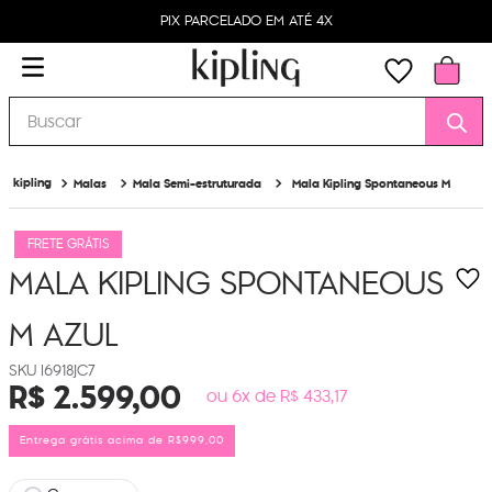
PIX PARCELADO EM ATÉ 4X
Buscar
Malas
Mala Semi-estruturada
Mala Kipling Spontaneous M
FRETE GRÁTIS
MALA KIPLING SPONTANEOUS
M
AZUL
I6918JC7
R$
2
.
599
,
00
ou 6x de R$ 433,17
Entrega grátis acima de R$999,00