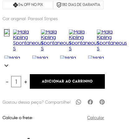
5% OFF NO PIX
180 DIAS DE GARANTIA
Cor original:
Parasol Stripes
ADICIONAR AO CARRINHO
－
＋
Calcule o frete:
Calcular