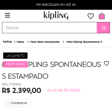
PIX PARCELADO EM ATÉ 4X
Buscar
Malas
Mala Semi-estruturada
Mala Kipling Spontaneous S
LANÇAMENTO
MALA KIPLING SPONTANEOUS
FRETE GRÁTIS
S
ESTAMPADO
I72114GI
R$
2
.
399
,
00
ou 6x de R$ 399,83
Comparar