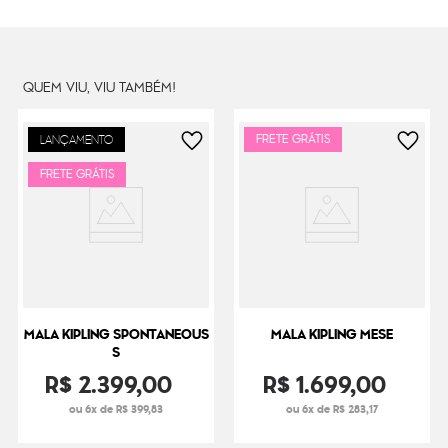
Dimensões
53
cm x
33
cm x
38
cm
Peso
3000
g
QUEM VIU, VIU TAMBÉM!
FRETE GRÁTIS
LANÇAMENTO
FRETE GRÁTIS
MALA KIPLING SPONTANEOUS
MALA KIPLING MESE
S
R$
2
.
399
,
00
R$
1
.
699
,
00
ou 6x de R$ 399,83
ou 6x de R$ 283,17