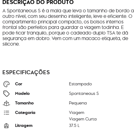
DESCRIÇÃO DO PRODUTO
A Spontaneous S é a mala que leva o tamanho de bordo a
outro nível, com seu desenho inteligente, leve e eficiente. O
compartimento principal compacto, os bolsos internos
frontal são perfeitos para guardar a viagem todinha. E
pode ficar tranquilo, porque o cadeado duplo TSA te dá
segurança em dobro. Vem com um macaco etiqueta, de
silicone.
ESPECIFICAÇÕES
Cor
Estampado
Modelo
Spontaneous S
Tamanho
Pequena
Categoria
Viagem
Viagem Curta
Litragem
37.5 L
Cor Original
Parasol Stripes