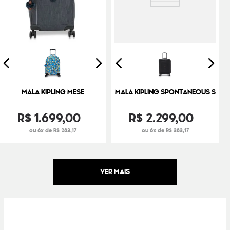
MALA KIPLING MESE
MALA KIPLING SPONTANEOUS S
R$
1
.
699
,
00
R$
2
.
299
,
00
ou 6x de R$ 283,17
ou 6x de R$ 383,17