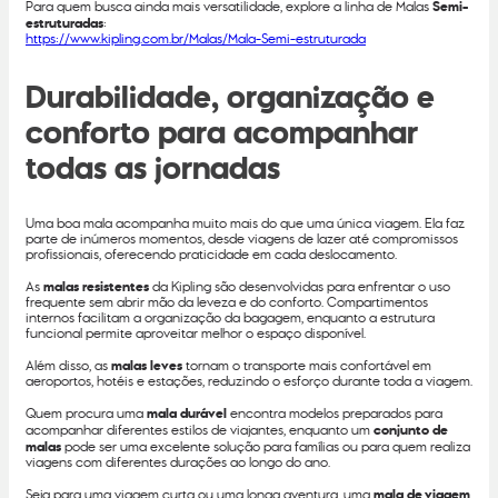
Para quem busca ainda mais versatilidade, explore a linha de Malas
Semi-
estruturadas
:
https://www.kipling.com.br/Malas/Mala-Semi-estruturada
Durabilidade, organização e
conforto para acompanhar
todas as jornadas
Uma boa mala acompanha muito mais do que uma única viagem. Ela faz
parte de inúmeros momentos, desde viagens de lazer até compromissos
profissionais, oferecendo praticidade em cada deslocamento.
As
malas resistentes
da Kipling são desenvolvidas para enfrentar o uso
frequente sem abrir mão da leveza e do conforto. Compartimentos
internos facilitam a organização da bagagem, enquanto a estrutura
funcional permite aproveitar melhor o espaço disponível.
Além disso, as
malas leves
tornam o transporte mais confortável em
aeroportos, hotéis e estações, reduzindo o esforço durante toda a viagem.
Quem procura uma
mala durável
encontra modelos preparados para
acompanhar diferentes estilos de viajantes, enquanto um
conjunto de
malas
pode ser uma excelente solução para famílias ou para quem realiza
viagens com diferentes durações ao longo do ano.
Seja para uma viagem curta ou uma longa aventura, uma
mala de viagem