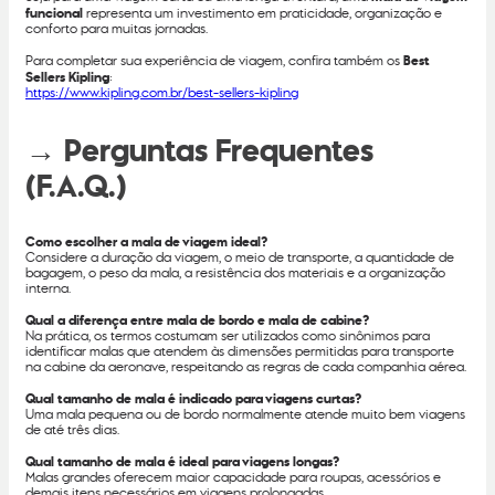
funcional
representa um investimento em praticidade, organização e
conforto para muitas jornadas.
Para completar sua experiência de viagem, confira também os
Best
Sellers Kipling
:
https://www.kipling.com.br/best-sellers-kipling
→ Perguntas Frequentes
(F.A.Q.)
Como escolher a mala de viagem ideal?
Considere a duração da viagem, o meio de transporte, a quantidade de
bagagem, o peso da mala, a resistência dos materiais e a organização
interna.
Qual a diferença entre mala de bordo e mala de cabine?
Na prática, os termos costumam ser utilizados como sinônimos para
identificar malas que atendem às dimensões permitidas para transporte
na cabine da aeronave, respeitando as regras de cada companhia aérea.
Qual tamanho de mala é indicado para viagens curtas?
Uma mala pequena ou de bordo normalmente atende muito bem viagens
de até três dias.
Qual tamanho de mala é ideal para viagens longas?
Malas grandes oferecem maior capacidade para roupas, acessórios e
demais itens necessários em viagens prolongadas.